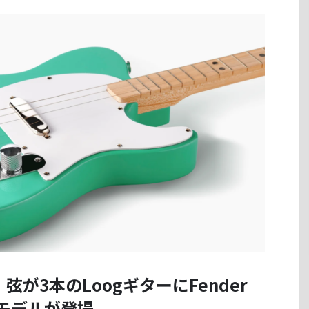
が3本のLoogギターにFender
モデルが登場