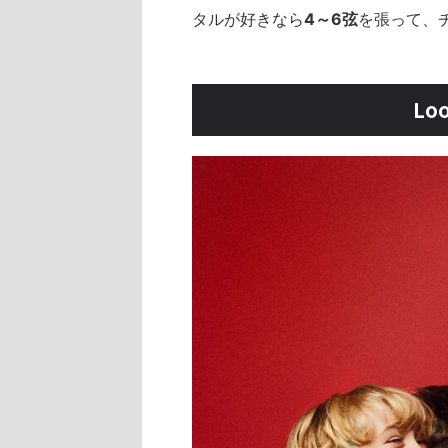
タルが好きなら
4～6弦
を張って、チ
Lo