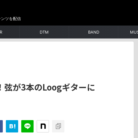
テンツを配信
R
DTM
BAND
MUS
弦が3本のLoogギターに