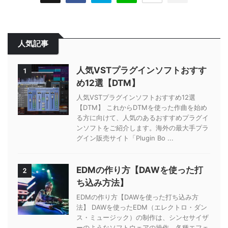
人気記事
人気VSTプラグインソフトおすす
1
め12選【DTM】
人気VSTプラグインソフトおすすめ12選
【DTM】 これからDTMを使った作曲を始め
る方に向けて、人気のあるおすすめプラグイ
ンソフトをご紹介します。海外の最大手プラ
グイン販売サイト「Plugin Bo ...
EDMの作り方【DAWを使った打
2
ち込み方法】
EDMの作り方【DAWを使った打ち込み方
法】 DAWを使ったEDM（エレクトロ・ダン
ス・ミュージック）の制作は、シンセサイザ
ーのようなソフトウェアの操作、各種エフェ