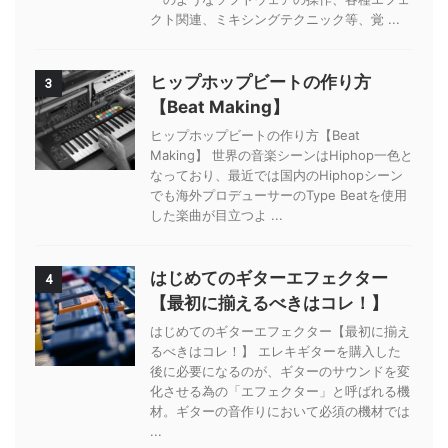
クト関連、ミキシングテクニック等、覚 ...
ヒップホップビートの作り方
3
【Beat Making】
ヒップホップビートの作り方【Beat
Making】 世界の音楽シーンはHiphop一色と
なっており、最近では国内のHiphopシーン
でも海外プロデューサーのType Beatを使用
した楽曲が目立つよ ...
はじめてのギターエフェクター
4
【最初に揃えるべきはコレ！】
はじめてのギターエフェクター【最初に揃え
るべきはコレ！】 エレキギターを購入した
後に必要になるのが、ギターのサウンドを変
化させる為の「エフェクター」と呼ばれる機
材。ギターの音作りにおいて必須の機材では
...