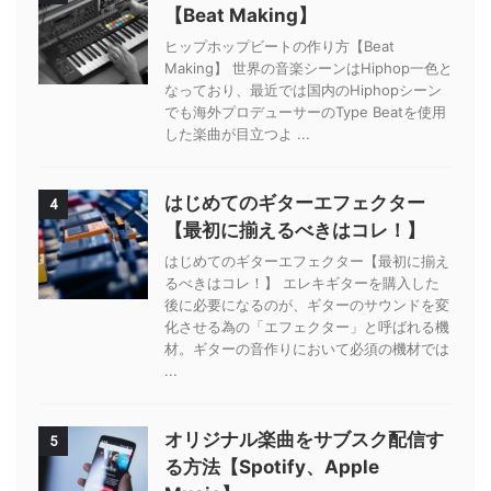
【Beat Making】
ヒップホップビートの作り方【Beat
Making】 世界の音楽シーンはHiphop一色と
なっており、最近では国内のHiphopシーン
でも海外プロデューサーのType Beatを使用
した楽曲が目立つよ ...
はじめてのギターエフェクター
4
【最初に揃えるべきはコレ！】
はじめてのギターエフェクター【最初に揃え
るべきはコレ！】 エレキギターを購入した
後に必要になるのが、ギターのサウンドを変
化させる為の「エフェクター」と呼ばれる機
材。ギターの音作りにおいて必須の機材では
...
オリジナル楽曲をサブスク配信す
5
る方法【Spotify、Apple