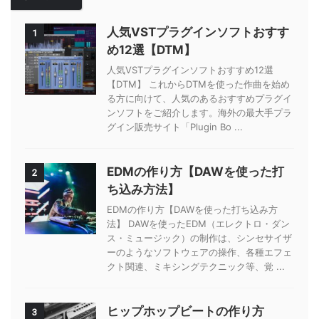
人気VSTプラグインソフトおすす
1
め12選【DTM】
人気VSTプラグインソフトおすすめ12選
【DTM】 これからDTMを使った作曲を始め
る方に向けて、人気のあるおすすめプラグイ
ンソフトをご紹介します。海外の最大手プラ
グイン販売サイト「Plugin Bo ...
EDMの作り方【DAWを使った打
2
ち込み方法】
EDMの作り方【DAWを使った打ち込み方
法】 DAWを使ったEDM（エレクトロ・ダン
ス・ミュージック）の制作は、シンセサイザ
ーのようなソフトウェアの操作、各種エフェ
クト関連、ミキシングテクニック等、覚 ...
ヒップホップビートの作り方
3