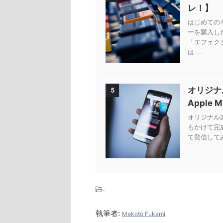
レ！】
はじめての
ーを購入し
「エフェク
は ...
オリジナ
5
Apple 
オリジナル楽曲
もかけて完
て発信してみ
-
執筆者:
Makoto Fukami