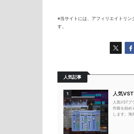
※当サイトには、アフィリエイトリン
す。
人気記事
人気VS
1
人気VSTプ
作曲を始め
します。海外