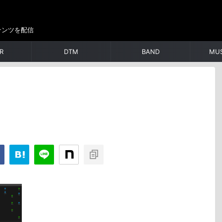
テンツを配信
R
DTM
BAND
MUS