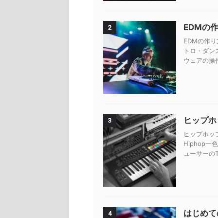
EDMの
2
EDMの作り
トロ・ダン
ウェアの操
ヒップホッ
3
ヒップホップ
Hiphop
ューサーのTy
はじめて
4