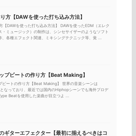
作り方【DAWを使った打ち込み方法】
方【DAWを使った打ち込み方法】 DAWを使ったEDM（エレク
ス・ミュージック）の制作は、シンセサイザーのようなソフト
作、各種エフェクト関連、ミキシングテクニック等、覚 ...
プビートの作り方【Beat Making】
ビートの作り方【Beat Making】 世界の音楽シーンは
一色となっており、最近では国内のHiphopシーンでも海外プロデ
pe Beatを使用した楽曲が目立つよ ...
のギターエフェクター【最初に揃えるべきはコ