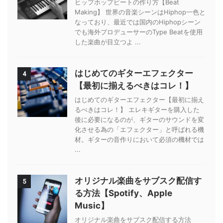
ヒップホップビートの作り方【Beat
Making】 世界の音楽シーンはHiphop一色と
なっており、最近では国内のHiphopシーン
でも海外プロデューサーのType Beatを使用
した楽曲が目立つよ ...
はじめてのギターエフェクター
4
【最初に揃えるべきはコレ！】
はじめてのギターエフェクター【最初に揃え
るべきはコレ！】 エレキギターを購入した
後に必要になるのが、ギターのサウンドを変
化させる為の「エフェクター」と呼ばれる機
材。ギターの音作りにおいて必須の機材では
...
オリジナル楽曲をサブスク配信す
5
る方法【Spotify、Apple
Music】
オリジナル楽曲をサブスク配信する方法