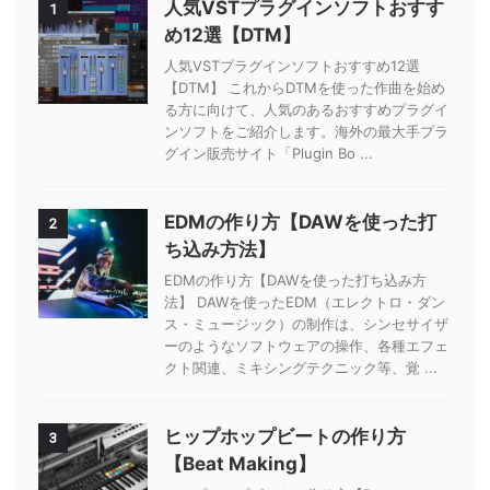
人気VSTプラグインソフトおすす
1
め12選【DTM】
人気VSTプラグインソフトおすすめ12選
【DTM】 これからDTMを使った作曲を始め
る方に向けて、人気のあるおすすめプラグイ
ンソフトをご紹介します。海外の最大手プラ
グイン販売サイト「Plugin Bo ...
EDMの作り方【DAWを使った打
2
ち込み方法】
EDMの作り方【DAWを使った打ち込み方
法】 DAWを使ったEDM（エレクトロ・ダン
ス・ミュージック）の制作は、シンセサイザ
ーのようなソフトウェアの操作、各種エフェ
クト関連、ミキシングテクニック等、覚 ...
ヒップホップビートの作り方
3
【Beat Making】