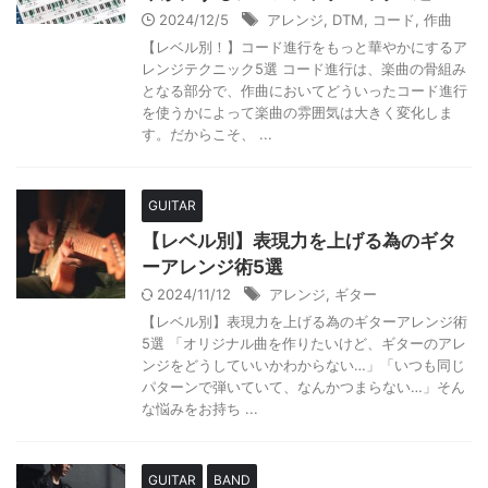
2024/12/5
アレンジ
,
DTM
,
コード
,
作曲
【レベル別！】コード進行をもっと華やかにするア
レンジテクニック5選 コード進行は、楽曲の骨組み
となる部分で、作曲においてどういったコード進行
を使うかによって楽曲の雰囲気は大きく変化しま
す。だからこそ、 ...
GUITAR
【レベル別】表現力を上げる為のギタ
ーアレンジ術5選
2024/11/12
アレンジ
,
ギター
【レベル別】表現力を上げる為のギターアレンジ術
5選 「オリジナル曲を作りたいけど、ギターのアレ
ンジをどうしていいかわからない…」「いつも同じ
パターンで弾いていて、なんかつまらない…」そん
な悩みをお持ち ...
GUITAR
BAND