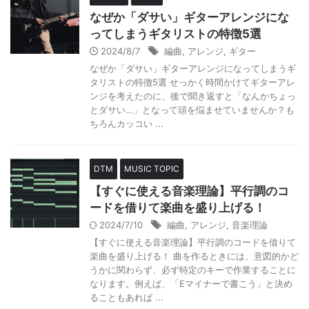
なぜか「ダサい」ギターアレンジにな
ってしまうギタリストの特徴5選
2024/8/7
編曲
,
アレンジ
,
ギター
なぜか「ダサい」ギターアレンジになってしまうギ
タリストの特徴5選 せっかく時間かけてギターアレ
ンジを考えたのに、後で聞き返すと「なんかちょっ
とダサい…」となって頭を悩ませていませんか？も
ちろんカッコい ...
DTM
MUSIC TOPIC
【すぐに使える音楽理論】平行調のコ
ードを借りて楽曲を盛り上げる！
2024/7/10
編曲
,
アレンジ
,
音楽理論
【すぐに使える音楽理論】平行調のコードを借りて
楽曲を盛り上げる！ 曲を作るときには、意図的かど
うかに関わらず、必ず特定のキーで作業することに
なります。例えば、「Eマイナーで書こう」と決め
ることもあれば ...