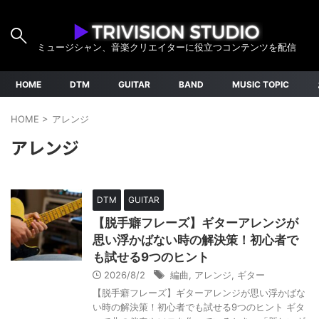
ミュージシャン、音楽クリエイターに役立つコンテンツを配信
HOME
DTM
GUITAR
BAND
MUSIC TOPIC
HOME
>
アレンジ
アレンジ
DTM
GUITAR
【脱手癖フレーズ】ギターアレンジが
思い浮かばない時の解決策！初心者で
も試せる9つのヒント
2026/8/2
編曲
,
アレンジ
,
ギター
【脱手癖フレーズ】ギターアレンジが思い浮かばな
い時の解決策！初心者でも試せる9つのヒント ギタ