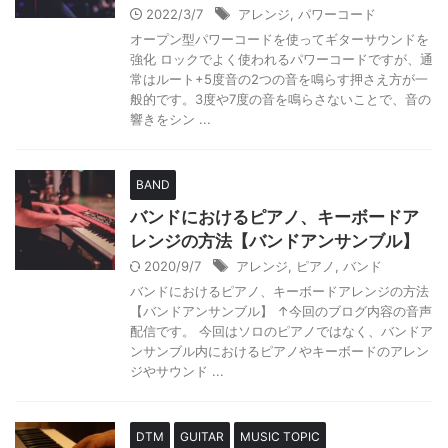
2022/3/7
アレンジ
,
パワーコード
オープン型パワーコードを使ってギターサウンドを
強化 ロックでよく使われるパワーコードですが、通
常はルート+5度音の2つの音を鳴らす押さえ方が一
般的です。3度や7度の音を鳴らさないことで、音の
響きをシン ...
BAND
バンドにおけるピアノ、キーボードア
レンジの方法【バンドアンサンブル】
2020/9/7
アレンジ
,
ピアノ
,
バンド
バンドにおけるピアノ、キーボードアレンジの方法
【バンドアンサンブル】 ↑今回のブログ内容の音声
配信です。 今回はソロのピアノではなく、バンドア
ンサンブル内におけるピアノやキーボードのアレン
ジやサウンド ...
DTM
GUITAR
MUSIC TOPIC