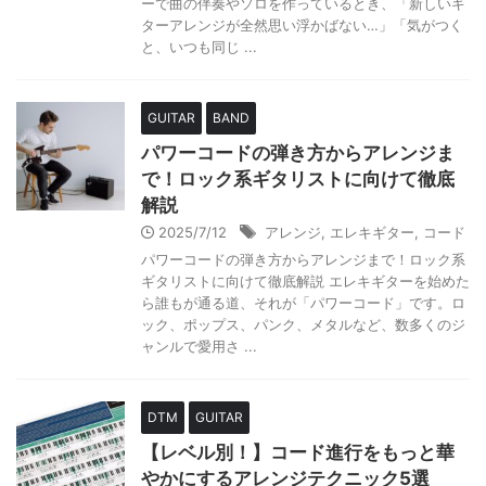
ーで曲の伴奏やソロを作っているとき、「新しいギ
ターアレンジが全然思い浮かばない…」「気がつく
と、いつも同じ ...
GUITAR
BAND
パワーコードの弾き方からアレンジま
で！ロック系ギタリストに向けて徹底
解説
2025/7/12
アレンジ
,
エレキギター
,
コード
パワーコードの弾き方からアレンジまで！ロック系
ギタリストに向けて徹底解説 エレキギターを始めた
ら誰もが通る道、それが「パワーコード」です。ロ
ック、ポップス、パンク、メタルなど、数多くのジ
ャンルで愛用さ ...
DTM
GUITAR
【レベル別！】コード進行をもっと華
やかにするアレンジテクニック5選