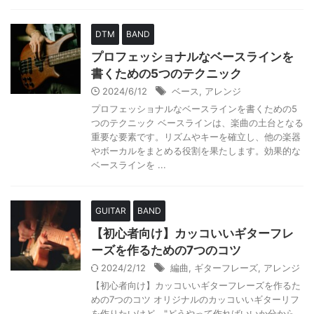
DTM
BAND
プロフェッショナルなベースラインを
書くための5つのテクニック
2024/6/12
ベース
,
アレンジ
プロフェッショナルなベースラインを書くための5
つのテクニック ベースラインは、楽曲の土台となる
重要な要素です。リズムやキーを確立し、他の楽器
やボーカルをまとめる役割を果たします。効果的な
ベースラインを ...
GUITAR
BAND
【初心者向け】カッコいいギターフレ
ーズを作るための7つのコツ
2024/2/12
編曲
,
ギターフレーズ
,
アレンジ
【初心者向け】カッコいいギターフレーズを作るた
めの7つのコツ オリジナルのカッコいいギターリフ
を作りたいけど、"どうやって作ればいいか分から