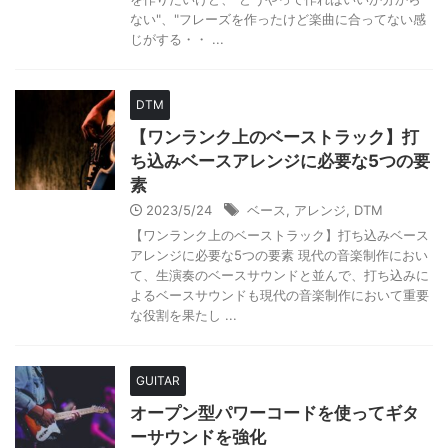
ない"、"フレーズを作ったけど楽曲に合ってない感
じがする・・ ...
DTM
【ワンランク上のベーストラック】打
ち込みベースアレンジに必要な5つの要
素
2023/5/24
ベース
,
アレンジ
,
DTM
【ワンランク上のベーストラック】打ち込みベース
アレンジに必要な5つの要素 現代の音楽制作におい
て、生演奏のベースサウンドと並んで、打ち込みに
よるベースサウンドも現代の音楽制作において重要
な役割を果たし ...
GUITAR
オープン型パワーコードを使ってギタ
ーサウンドを強化