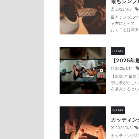
最もシンプ
2022/4/3
最もシンプルで
る方にとって、
おくことは重要
GUITAR
【2025
2025/1/14
【2025年最
初心者が正しい
を購入するとい
GUITAR
カッティン
2022/3/5
カッティングギ