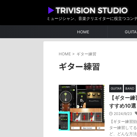
ミュージシャン、音楽クリエイターに役立つコン
HOME
GUITA
HOME
>
ギター練習
ギター練習
GUITAR
BAND
【ギター練
すすめ10選
2024/9/23
【ギター練習効
ター練習してる
ど、どんな方法