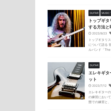
GUITAR
MUSIC 
トップギタ
する方法と
2023/9/23
トップギタリス
について語る 
ルバンド「The A
GUITAR
エレキギタ
ット
2023/7/12
エレキギターの
の練習において
態での練習と、