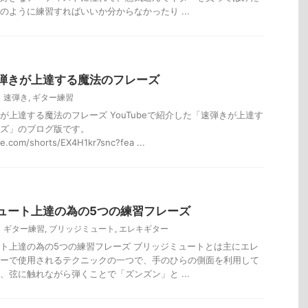
のように練習すればいいか分からなかったり ...
弾きが上達する魔法のフレーズ
速弾き
,
ギター練習
が上達する魔法のフレーズ YouTubeで紹介した「速弾きが上達す
ズ」のブログ版です。
be.com/shorts/EX4H1kr7snc?fea ...
ュート上達の為の5つの練習フレーズ
ギター練習
,
ブリッジミュート
,
エレキギター
ト上達の為の5つの練習フレーズ ブリッジミュートとは主にエレ
ーで使用されるテクニックの一つで、手のひらの側面を利用して
、弦に触れながら弾くことで「ズンズン」と ...