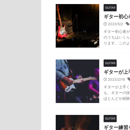
GUITAR
ギター初心
2023/5/2
ギター初心者が
のうちはいくら
ります。このよ
GUITAR
ギターが上
2023/2/16
ギターが上手く
も、ギターの技
ほとんどが経験
GUITAR
ギター練習