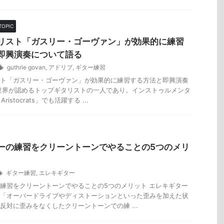
TOPIC
リスト「ガスリー・ゴーヴァン」が効果的に練習
即興演奏について語る
guthrie govan
,
アドリブ
,
ギター練習
ト「ガスリー・ゴーヴァン」が効果的に練習する方法と即興演奏
世界が認めるトップギタリストの一人であり。インストゥルメンタ
ristocrats」でも活躍する ...
ーの練習をクリーントーンでやることの5つのメリ
ギター練習
,
エレキギター
練習をクリーントーンでやることの5つのメリット エレキギター
「オーバードライブやディストーションといった歪みを加えた状
反対に歪みをなくしたクリーントーンでの練 ...