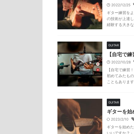
2022/12/25
ギター練習をよ
の技術が上達し
経験する大きな
GUITAR
【自宅で練
2022/10/28
【自宅で練習！
初めてみたもの
こともあります
GUITAR
ギターを始
2023/2/10
ギターを始めた
いいですか？」