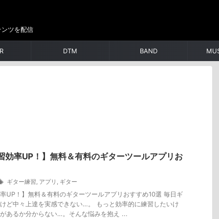
テンツを配信
R
DTM
BAND
MUS
習効率UP！】無料＆有料のギターツールアプリお
ギター練習
,
アプリ
,
ギター
率UP！】無料＆有料のギターツールアプリおすすめ10選 毎日ギ
けど中々上達を実感できない…。 もっと効率的に練習したいけ
があるか分からない…。そんな悩みを抱え ...