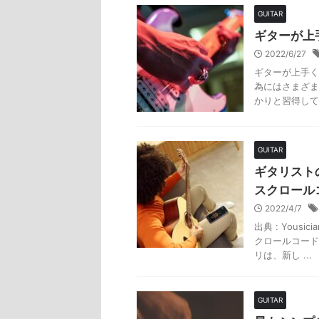
GUITAR
ギターが上
2022/6/27
ギターが上手く
為にはさまざま
かりと習得して
GUITAR
ギタリストの
スクロール
2022/4/7
出典 : Yous
クロールコード閲
リは、新し ...
GUITAR