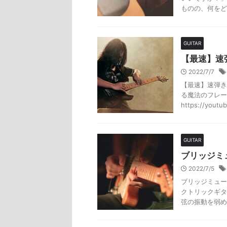
ものの、何をど
GUITAR
【最速】速
2022/7/7
【最速】速弾き
る魔法のフレー
https://youtu
GUITAR
ブリッジミ
2022/7/5
ブリッジミュー
クトリックギタ
弦の振動を弱め