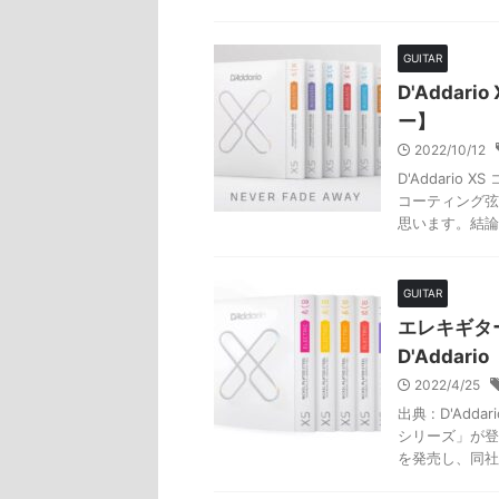
GUITAR
D'Adda
ー】
2022/10/12
D'Addario
コーティング弦
思います。結論か
GUITAR
エレキギタ
D'Addar
2022/4/25
出典 : D'Ad
シリーズ」が登場
を発売し、同社に 