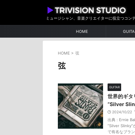
ミュージシャン、音楽クリエイターに役立つコン
HOME
GUITA
HOME
>
弦
弦
GUITAR
世界的ギタ
”Silver S
2024/10/22
出典 : Ern
”Silver 
で有名なブランド「