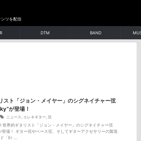
テンツを配信
R
DTM
BAND
MUS
リスト「ジョン・メイヤー」のシグネイチャー弦
linky”が登場！
ニュース
,
エレキギター
,
弦
ie Ball 世界的ギタリスト「ジョン・メイヤー」のシグネイチャー弦
Slinky”が登場！ ギター弦やベース弦、そしてギターアクセサリーの製造
Er ...