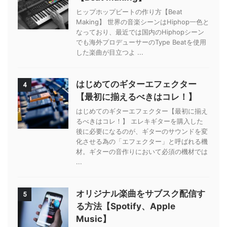
ヒップホップビートの作り方【Beat
Making】 世界の音楽シーンはHiphop一色と
なっており、最近では国内のHiphopシーン
でも海外プロデューサーのType Beatを使用
した楽曲が目立つよ ...
はじめてのギターエフェクター
4
【最初に揃えるべきはコレ！】
はじめてのギターエフェクター【最初に揃え
るべきはコレ！】 エレキギターを購入した
後に必要になるのが、ギターのサウンドを変
化させる為の「エフェクター」と呼ばれる機
材。ギターの音作りにおいて必須の機材では
...
オリジナル楽曲をサブスク配信す
5
る方法【Spotify、Apple
Music】