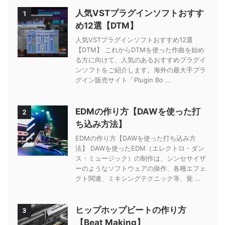
人気VSTプラグインソフトおすす
1
め12選【DTM】
人気VSTプラグインソフトおすすめ12選
【DTM】 これからDTMを使った作曲を始め
る方に向けて、人気のあるおすすめプラグイ
ンソフトをご紹介します。海外の最大手プラ
グイン販売サイト「Plugin Bo ...
EDMの作り方【DAWを使った打
2
ち込み方法】
EDMの作り方【DAWを使った打ち込み方
法】 DAWを使ったEDM（エレクトロ・ダン
ス・ミュージック）の制作は、シンセサイザ
ーのようなソフトウェアの操作、各種エフェ
クト関連、ミキシングテクニック等、覚 ...
ヒップホップビートの作り方
3
【Beat Making】