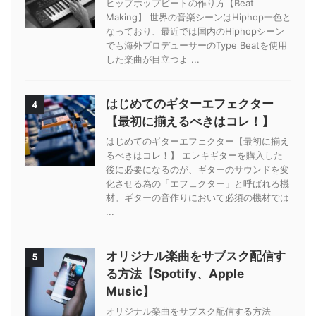
ヒップホップビートの作り方【Beat
Making】 世界の音楽シーンはHiphop一色と
なっており、最近では国内のHiphopシーン
でも海外プロデューサーのType Beatを使用
した楽曲が目立つよ ...
はじめてのギターエフェクター
4
【最初に揃えるべきはコレ！】
はじめてのギターエフェクター【最初に揃え
るべきはコレ！】 エレキギターを購入した
後に必要になるのが、ギターのサウンドを変
化させる為の「エフェクター」と呼ばれる機
材。ギターの音作りにおいて必須の機材では
...
オリジナル楽曲をサブスク配信す
5
る方法【Spotify、Apple
Music】
オリジナル楽曲をサブスク配信する方法