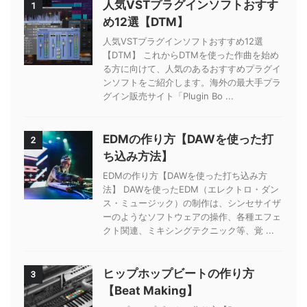
人気VSTプラグインソフトおすす
1
め12選【DTM】
人気VSTプラグインソフトおすすめ12選
【DTM】 これからDTMを使った作曲を始め
る方に向けて、人気のあるおすすめプラグイ
ンソフトをご紹介します。海外の最大手プラ
グイン販売サイト「Plugin Bo ...
EDMの作り方【DAWを使った打
2
ち込み方法】
EDMの作り方【DAWを使った打ち込み方
法】 DAWを使ったEDM（エレクトロ・ダン
ス・ミュージック）の制作は、シンセサイザ
ーのようなソフトウェアの操作、各種エフェ
クト関連、ミキシングテクニック等、覚 ...
ヒップホップビートの作り方
3
【Beat Making】