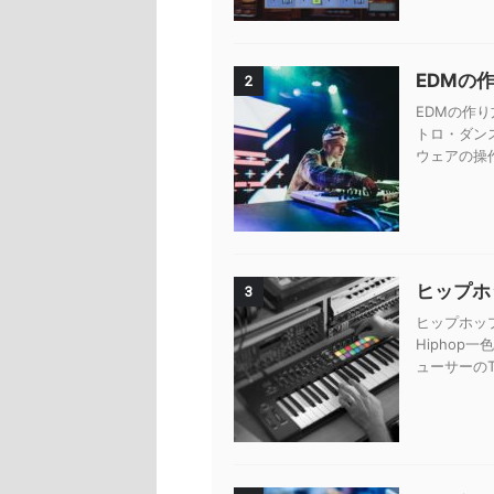
EDMの
2
EDMの作り
トロ・ダン
ウェアの操
ヒップホッ
3
ヒップホップ
Hiphop
ューサーのTy