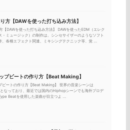
作り方【DAWを使った打ち込み方法】
方【DAWを使った打ち込み方法】 DAWを使ったEDM（エレク
ス・ミュージック）の制作は、シンセサイザーのようなソフト
作、各種エフェクト関連、ミキシングテクニック等、覚 ...
プビートの作り方【Beat Making】
ビートの作り方【Beat Making】 世界の音楽シーンは
一色となっており、最近では国内のHiphopシーンでも海外プロデ
pe Beatを使用した楽曲が目立つよ ...