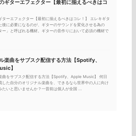
のギターエフェクター【最初に揃えるべきはコ
ギターエフェクター【最初に揃えるべきはコレ！】 エレキギタ
た後に必要になるのが、ギターのサウンドを変化させる為の
ター」と呼ばれる機材。ギターの音作りにおいて必須の機材で
ル楽曲をサブスク配信する方法【Spotify、
Music】
をサブスク配信する方法【Spotify、Apple Music】 何日
成した自分のオリジナル楽曲を、できるなら世界中の人に向け
たいと思いませんか？一昔前は個人が全国 ...