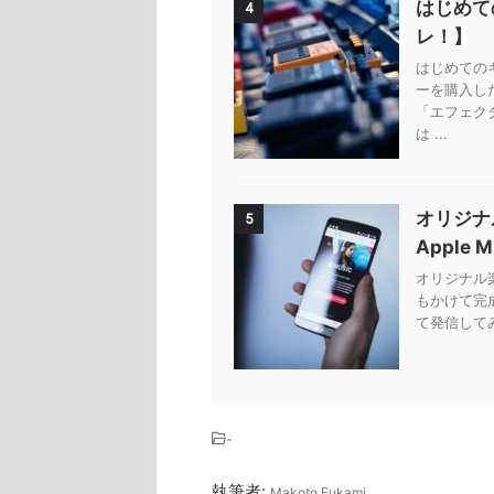
はじめて
4
レ！】
はじめての
ーを購入し
「エフェク
は ...
オリジナ
5
Apple 
オリジナル楽曲
もかけて完
て発信してみ
-
執筆者:
Makoto Fukami