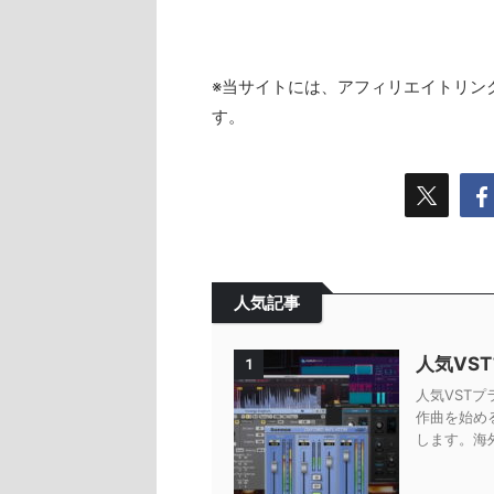
※当サイトには、アフィリエイトリン
す。
人気記事
人気VS
1
人気VSTプ
作曲を始め
します。海外