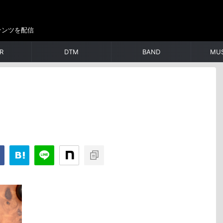
テンツを配信
R
DTM
BAND
MUS