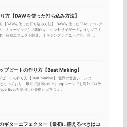
作り方【DAWを使った打ち込み方法】
方【DAWを使った打ち込み方法】 DAWを使ったEDM（エレク
ス・ミュージック）の制作は、シンセサイザーのようなソフト
作、各種エフェクト関連、ミキシングテクニック等、覚 ...
プビートの作り方【Beat Making】
ビートの作り方【Beat Making】 世界の音楽シーンは
一色となっており、最近では国内のHiphopシーンでも海外プロデ
pe Beatを使用した楽曲が目立つよ ...
のギターエフェクター【最初に揃えるべきはコ