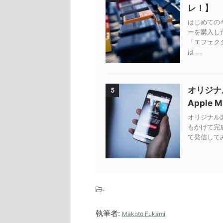
レ！】
はじめての
ーを購入し
「エフェク
は ...
オリジナ
5
Apple 
オリジナル楽曲
もかけて完
て発信してみ
-
執筆者:
Makoto Fukami