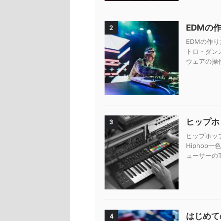
EDMの
2
EDMの作り
トロ・ダン
ウェアの操
ヒップホッ
3
ヒップホップ
Hiphop
ューサーのTy
はじめて
4