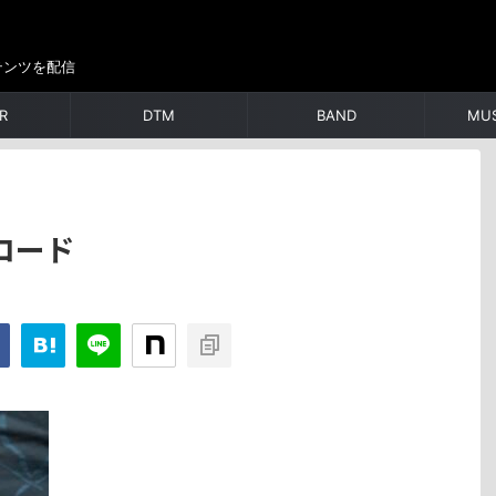
テンツを配信
R
DTM
BAND
MUS
コード