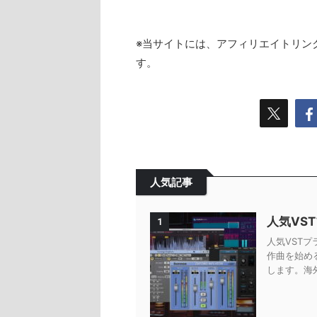
※当サイトには、アフィリエイトリン
す。
人気記事
人気VS
1
人気VSTプ
作曲を始め
します。海外