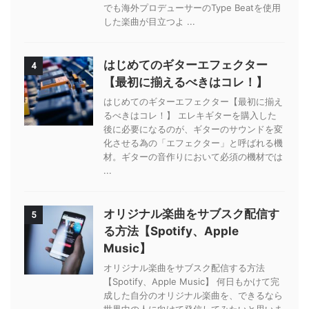
でも海外プロデューサーのType Beatを使用
した楽曲が目立つよ ...
はじめてのギターエフェクター
4
【最初に揃えるべきはコレ！】
はじめてのギターエフェクター【最初に揃え
るべきはコレ！】 エレキギターを購入した
後に必要になるのが、ギターのサウンドを変
化させる為の「エフェクター」と呼ばれる機
材。ギターの音作りにおいて必須の機材では
...
オリジナル楽曲をサブスク配信す
5
る方法【Spotify、Apple
Music】
オリジナル楽曲をサブスク配信する方法
【Spotify、Apple Music】 何日もかけて完
成した自分のオリジナル楽曲を、できるなら