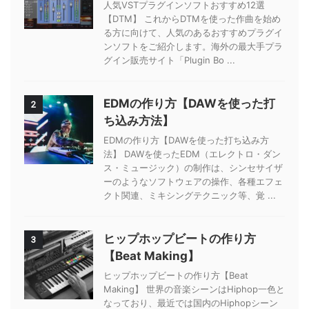
人気VSTプラグインソフトおすすめ12選
【DTM】 これからDTMを使った作曲を始め
る方に向けて、人気のあるおすすめプラグイ
ンソフトをご紹介します。海外の最大手プラ
グイン販売サイト「Plugin Bo ...
EDMの作り方【DAWを使った打
2
ち込み方法】
EDMの作り方【DAWを使った打ち込み方
法】 DAWを使ったEDM（エレクトロ・ダン
ス・ミュージック）の制作は、シンセサイザ
ーのようなソフトウェアの操作、各種エフェ
クト関連、ミキシングテクニック等、覚 ...
ヒップホップビートの作り方
3
【Beat Making】
ヒップホップビートの作り方【Beat
Making】 世界の音楽シーンはHiphop一色と
なっており、最近では国内のHiphopシーン