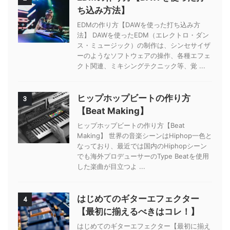
ち込み方法】
EDMの作り方【DAWを使った打ち込み方
法】 DAWを使ったEDM（エレクトロ・ダン
ス・ミュージック）の制作は、シンセサイザ
ーのようなソフトウェアの操作、各種エフェ
クト関連、ミキシングテクニック等、覚 ...
ヒップホップビートの作り方
3
【Beat Making】
ヒップホップビートの作り方【Beat
Making】 世界の音楽シーンはHiphop一色と
なっており、最近では国内のHiphopシーン
でも海外プロデューサーのType Beatを使用
した楽曲が目立つよ ...
はじめてのギターエフェクター
4
【最初に揃えるべきはコレ！】
はじめてのギターエフェクター【最初に揃え