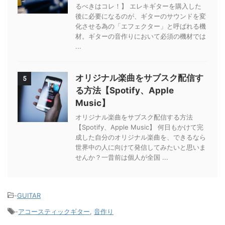
るべきはコレ！】 エレキギターを購入した
後に必要になるのが、ギターのサウンドを変
化させる為の「エフェクター」と呼ばれる機
材。ギターの音作りにおいて必須の機材では
...
オリジナル楽曲をサブスク配信す
5
る方法【Spotify、Apple
Music】
オリジナル楽曲をサブスク配信する方法
【Spotify、Apple Music】 何日もかけて完
成した自分のオリジナル楽曲を、できるなら
世界中の人に向けて発信してみたいと思いま
せんか？一昔前は個人が全国 ...
-
GUITAR
-
アコースティックギター
,
音作り