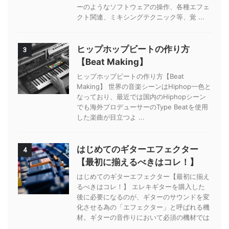
ーのようなソフトウェアの操作、各種エフェ
クト関連、ミキシングテクニック等、覚 ...
ヒップホップビートの作り方
3
【Beat Making】
ヒップホップビートの作り方【Beat
Making】 世界の音楽シーンはHiphop一色と
なっており、最近では国内のHiphopシーン
でも海外プロデューサーのType Beatを使用
した楽曲が目立つよ ...
はじめてのギターエフェクター
4
【最初に揃えるべきはコレ！】
はじめてのギターエフェクター【最初に揃え
るべきはコレ！】 エレキギターを購入した
後に必要になるのが、ギターのサウンドを変
化させる為の「エフェクター」と呼ばれる機
材。ギターの音作りにおいて必須の機材では
...