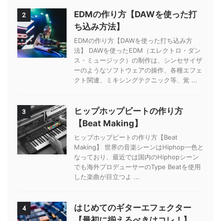
EDMの作り方【DAWを使った打
2
ち込み方法】
EDMの作り方【DAWを使った打ち込み方
法】 DAWを使ったEDM（エレクトロ・ダン
ス・ミュージック）の制作は、シンセサイザ
ーのようなソフトウェアの操作、各種エフェ
クト関連、ミキシングテクニック等、覚 ...
ヒップホップビートの作り方
3
【Beat Making】
ヒップホップビートの作り方【Beat
Making】 世界の音楽シーンはHiphop一色と
なっており、最近では国内のHiphopシーン
でも海外プロデューサーのType Beatを使用
した楽曲が目立つよ ...
はじめてのギターエフェクター
4
【最初に揃えるべきはコレ！】