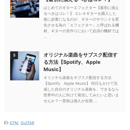
はじめてのギターエフェクター【最初に揃え
るべきはコレ！】 エレキギターを購入した
後に必要になるのが、ギターのサウンドを変
化させる為の「エフェクター」と呼ばれる機
材。ギターの音作りにおいて必須の機材では
...
オリジナル楽曲をサブスク配信す
5
る方法【Spotify、Apple
Music】
オリジナル楽曲をサブスク配信する方法
【Spotify、Apple Music】 何日もかけて完
成した自分のオリジナル楽曲を、できるなら
世界中の人に向けて発信してみたいと思いま
せんか？一昔前は個人が全国 ...
-
DTM
,
GUITAR