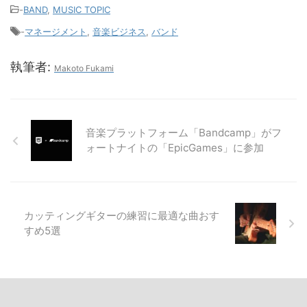
-
BAND
,
MUSIC TOPIC
-
マネージメント
,
音楽ビジネス
,
バンド
執筆者:
Makoto Fukami
音楽プラットフォーム「Bandcamp」がフ
ォートナイトの「EpicGames」に参加
カッティングギターの練習に最適な曲おす
すめ5選