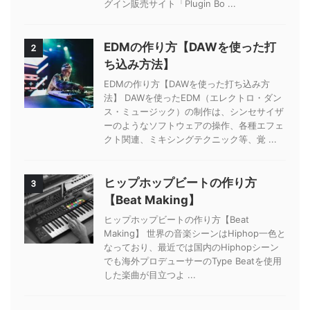
グイン販売サイト「Plugin Bo ...
EDMの作り方【DAWを使った打
2
ち込み方法】
EDMの作り方【DAWを使った打ち込み方
法】 DAWを使ったEDM（エレクトロ・ダン
ス・ミュージック）の制作は、シンセサイザ
ーのようなソフトウェアの操作、各種エフェ
クト関連、ミキシングテクニック等、覚 ...
ヒップホップビートの作り方
3
【Beat Making】
ヒップホップビートの作り方【Beat
Making】 世界の音楽シーンはHiphop一色と
なっており、最近では国内のHiphopシーン
でも海外プロデューサーのType Beatを使用
した楽曲が目立つよ ...