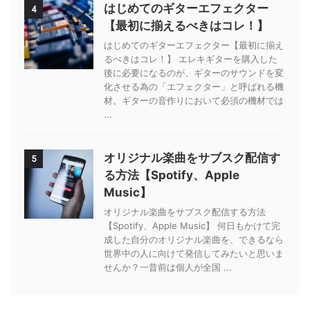
はじめてのギターエフェクター
4
【最初に揃えるべきはコレ！】
はじめてのギターエフェクター【最初に揃え
るべきはコレ！】 エレキギターを購入した
後に必要になるのが、ギターのサウンドを変
化させる為の「エフェクター」と呼ばれる機
材。ギターの音作りにおいて必須の機材では
...
オリジナル楽曲をサブスク配信す
5
る方法【Spotify、Apple
Music】
オリジナル楽曲をサブスク配信する方法
【Spotify、Apple Music】 何日もかけて完
成した自分のオリジナル楽曲を、できるなら
世界中の人に向けて発信してみたいと思いま
せんか？一昔前は個人が全国 ...