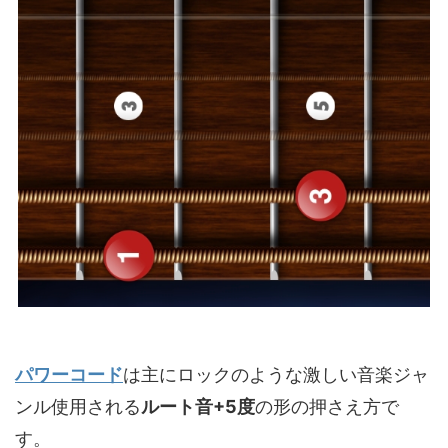
パワーコード
は主にロックのような激しい音楽ジャ
ンル使用される
ルート音+5度
の形の押さえ方で
す。