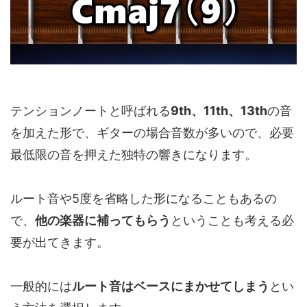
テンションノートと呼ばれる
9th、11th、13th
の音
を加えた形で、ギターの場合音数が多いので、必要
最低限の音を押えた独特の響きになります。
ルート音や5度を省略した形になることもあるの
で、
他の楽器に補ってもらう
ということも考える必
要が出てきます。
一般的には
ルート音はベースにまかせてしまう
とい