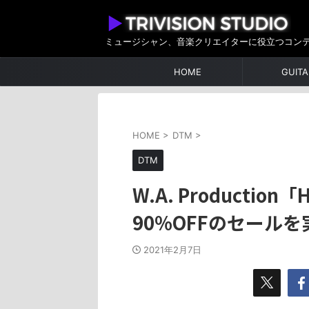
ミュージシャン、音楽クリエイターに役立つコン
HOME
GUITA
HOME
>
DTM
>
DTM
W.A. Production「H
90%OFFのセール
2021年2月7日