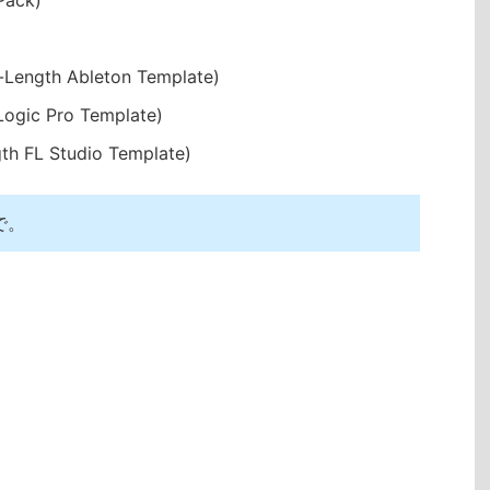
-Length Ableton Template)
Logic Pro Template)
gth FL Studio Template)
で。