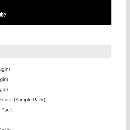
ugin)
gin)
gin)
House (Sample Pack)
 Pack)
Pack)