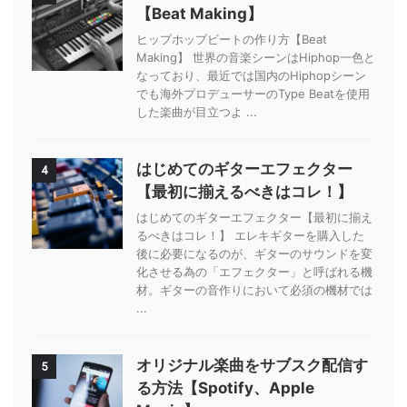
【Beat Making】
ヒップホップビートの作り方【Beat
Making】 世界の音楽シーンはHiphop一色と
なっており、最近では国内のHiphopシーン
でも海外プロデューサーのType Beatを使用
した楽曲が目立つよ ...
はじめてのギターエフェクター
4
【最初に揃えるべきはコレ！】
はじめてのギターエフェクター【最初に揃え
るべきはコレ！】 エレキギターを購入した
後に必要になるのが、ギターのサウンドを変
化させる為の「エフェクター」と呼ばれる機
材。ギターの音作りにおいて必須の機材では
...
オリジナル楽曲をサブスク配信す
5
る方法【Spotify、Apple