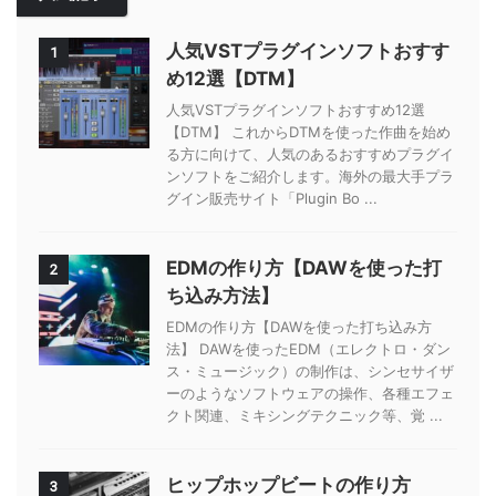
人気VSTプラグインソフトおすす
1
め12選【DTM】
人気VSTプラグインソフトおすすめ12選
【DTM】 これからDTMを使った作曲を始め
る方に向けて、人気のあるおすすめプラグイ
ンソフトをご紹介します。海外の最大手プラ
グイン販売サイト「Plugin Bo ...
EDMの作り方【DAWを使った打
2
ち込み方法】
EDMの作り方【DAWを使った打ち込み方
法】 DAWを使ったEDM（エレクトロ・ダン
ス・ミュージック）の制作は、シンセサイザ
ーのようなソフトウェアの操作、各種エフェ
クト関連、ミキシングテクニック等、覚 ...
ヒップホップビートの作り方
3