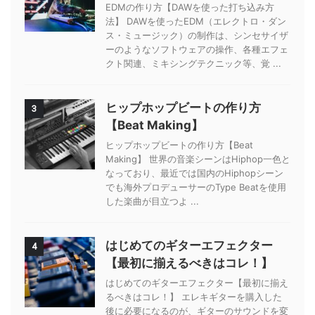
EDMの作り方【DAWを使った打ち込み方
法】 DAWを使ったEDM（エレクトロ・ダン
ス・ミュージック）の制作は、シンセサイザ
ーのようなソフトウェアの操作、各種エフェ
クト関連、ミキシングテクニック等、覚 ...
ヒップホップビートの作り方
3
【Beat Making】
ヒップホップビートの作り方【Beat
Making】 世界の音楽シーンはHiphop一色と
なっており、最近では国内のHiphopシーン
でも海外プロデューサーのType Beatを使用
した楽曲が目立つよ ...
はじめてのギターエフェクター
4
【最初に揃えるべきはコレ！】
はじめてのギターエフェクター【最初に揃え
るべきはコレ！】 エレキギターを購入した
後に必要になるのが、ギターのサウンドを変