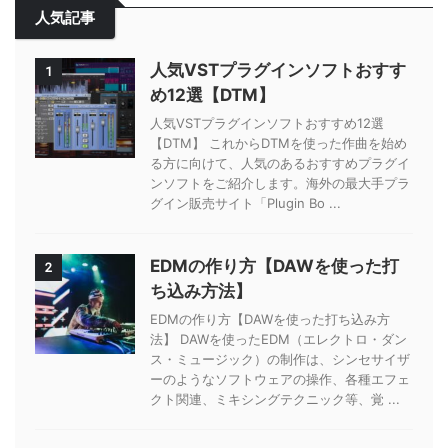
人気記事
人気VSTプラグインソフトおすす
1
め12選【DTM】
人気VSTプラグインソフトおすすめ12選
【DTM】 これからDTMを使った作曲を始め
る方に向けて、人気のあるおすすめプラグイ
ンソフトをご紹介します。海外の最大手プラ
グイン販売サイト「Plugin Bo ...
EDMの作り方【DAWを使った打
2
ち込み方法】
EDMの作り方【DAWを使った打ち込み方
法】 DAWを使ったEDM（エレクトロ・ダン
ス・ミュージック）の制作は、シンセサイザ
ーのようなソフトウェアの操作、各種エフェ
クト関連、ミキシングテクニック等、覚 ...