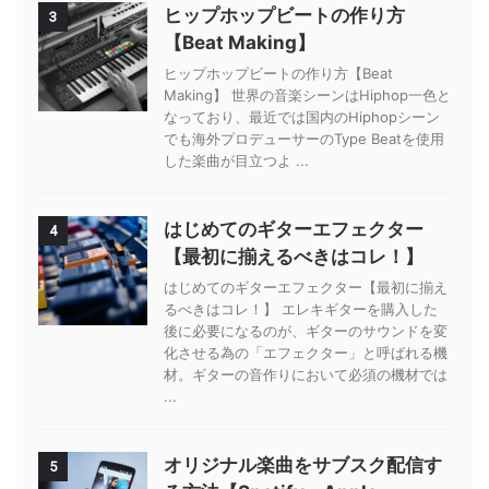
ヒップホップビートの作り方
3
【Beat Making】
ヒップホップビートの作り方【Beat
Making】 世界の音楽シーンはHiphop一色と
なっており、最近では国内のHiphopシーン
でも海外プロデューサーのType Beatを使用
した楽曲が目立つよ ...
はじめてのギターエフェクター
4
【最初に揃えるべきはコレ！】
はじめてのギターエフェクター【最初に揃え
るべきはコレ！】 エレキギターを購入した
後に必要になるのが、ギターのサウンドを変
化させる為の「エフェクター」と呼ばれる機
材。ギターの音作りにおいて必須の機材では
...
オリジナル楽曲をサブスク配信す
5