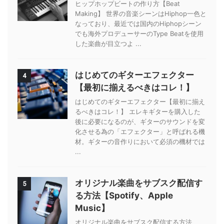
ヒップホップビートの作り方【Beat
Making】 世界の音楽シーンはHiphop一色と
なっており、最近では国内のHiphopシーン
でも海外プロデューサーのType Beatを使用
した楽曲が目立つよ ...
はじめてのギターエフェクター
4
【最初に揃えるべきはコレ！】
はじめてのギターエフェクター【最初に揃え
るべきはコレ！】 エレキギターを購入した
後に必要になるのが、ギターのサウンドを変
化させる為の「エフェクター」と呼ばれる機
材。ギターの音作りにおいて必須の機材では
...
オリジナル楽曲をサブスク配信す
5
る方法【Spotify、Apple
Music】
オリジナル楽曲をサブスク配信する方法