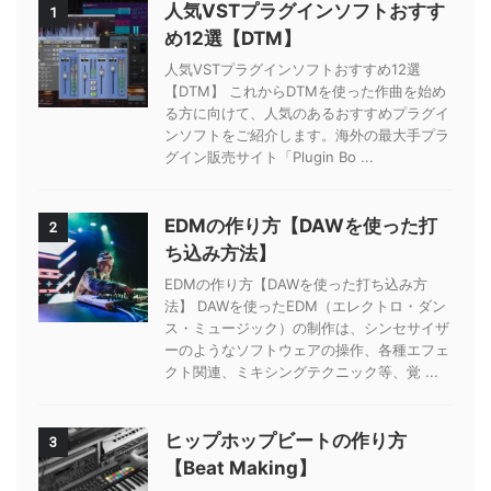
人気VSTプラグインソフトおすす
1
め12選【DTM】
人気VSTプラグインソフトおすすめ12選
【DTM】 これからDTMを使った作曲を始め
る方に向けて、人気のあるおすすめプラグイ
ンソフトをご紹介します。海外の最大手プラ
グイン販売サイト「Plugin Bo ...
EDMの作り方【DAWを使った打
2
ち込み方法】
EDMの作り方【DAWを使った打ち込み方
法】 DAWを使ったEDM（エレクトロ・ダン
ス・ミュージック）の制作は、シンセサイザ
ーのようなソフトウェアの操作、各種エフェ
クト関連、ミキシングテクニック等、覚 ...
ヒップホップビートの作り方
3
【Beat Making】