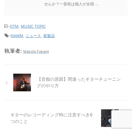
せんか？一昔前は個人が全国 ...
-
DTM
,
MUSIC TOPIC
-
NAMM
,
ニュース
,
新製品
執筆者:
Makoto Fukami
【音痴の原因】間違ったギターチューニン
グのやり方
ギターのレコーディング時に注意すべき6
つのこと