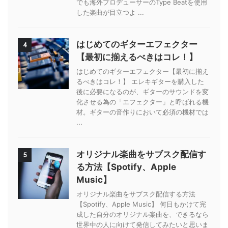
でも海外プロデューサーのType Beatを使用
した楽曲が目立つよ ...
はじめてのギターエフェクター
4
【最初に揃えるべきはコレ！】
はじめてのギターエフェクター【最初に揃え
るべきはコレ！】 エレキギターを購入した
後に必要になるのが、ギターのサウンドを変
化させる為の「エフェクター」と呼ばれる機
材。ギターの音作りにおいて必須の機材では
...
オリジナル楽曲をサブスク配信す
5
る方法【Spotify、Apple
Music】
オリジナル楽曲をサブスク配信する方法
【Spotify、Apple Music】 何日もかけて完
成した自分のオリジナル楽曲を、できるなら
世界中の人に向けて発信してみたいと思いま