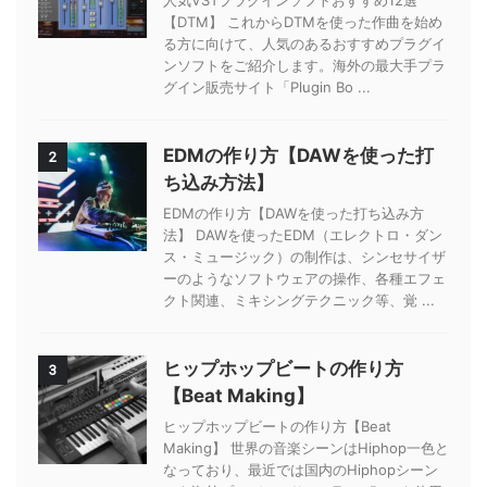
人気VSTプラグインソフトおすすめ12選
【DTM】 これからDTMを使った作曲を始め
る方に向けて、人気のあるおすすめプラグイ
ンソフトをご紹介します。海外の最大手プラ
グイン販売サイト「Plugin Bo ...
EDMの作り方【DAWを使った打
2
ち込み方法】
EDMの作り方【DAWを使った打ち込み方
法】 DAWを使ったEDM（エレクトロ・ダン
ス・ミュージック）の制作は、シンセサイザ
ーのようなソフトウェアの操作、各種エフェ
クト関連、ミキシングテクニック等、覚 ...
ヒップホップビートの作り方
3
【Beat Making】
ヒップホップビートの作り方【Beat
Making】 世界の音楽シーンはHiphop一色と
なっており、最近では国内のHiphopシーン