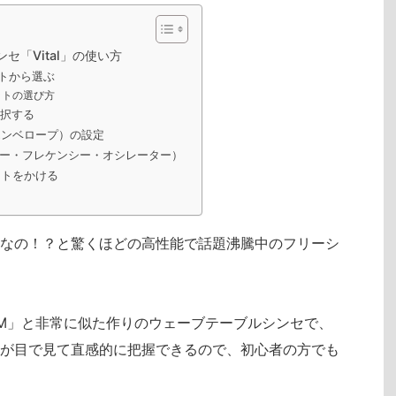
セ「Vital」の使い方
ットから選ぶ
ットの選び方
選択する
（エンベロープ）の設定
O（ロー・フレケンシー・オシレーター）
クトをかける
なの！？と驚くほどの高性能で話題沸騰中のフリーシ
UM」と非常に似た作りのウェーブテーブルシンセで、
が目で見て直感的に把握できるので、初心者の方でも