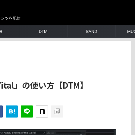
テンツを配信
R
DTM
BAND
MUS
tal」の使い方【DTM】