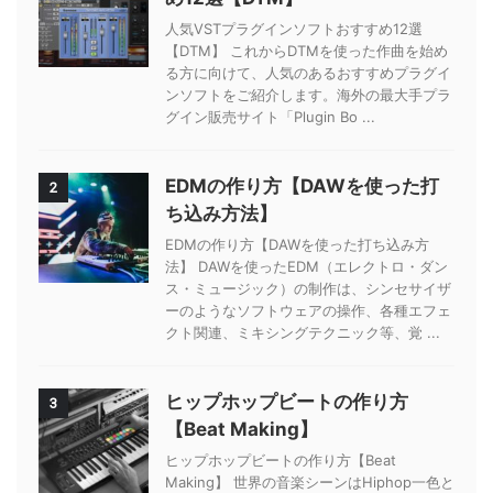
人気VSTプラグインソフトおすすめ12選
【DTM】 これからDTMを使った作曲を始め
る方に向けて、人気のあるおすすめプラグイ
ンソフトをご紹介します。海外の最大手プラ
グイン販売サイト「Plugin Bo ...
EDMの作り方【DAWを使った打
2
ち込み方法】
EDMの作り方【DAWを使った打ち込み方
法】 DAWを使ったEDM（エレクトロ・ダン
ス・ミュージック）の制作は、シンセサイザ
ーのようなソフトウェアの操作、各種エフェ
クト関連、ミキシングテクニック等、覚 ...
ヒップホップビートの作り方
3
【Beat Making】
ヒップホップビートの作り方【Beat
Making】 世界の音楽シーンはHiphop一色と