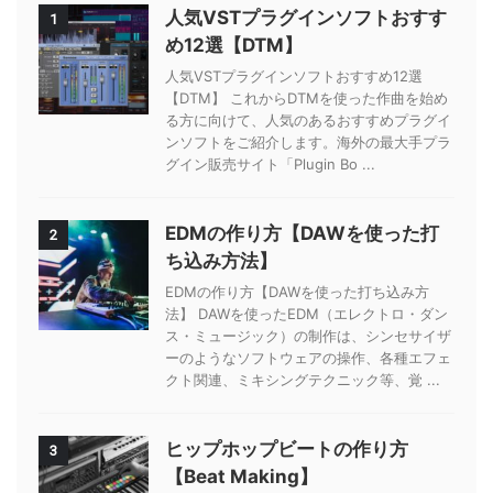
人気VSTプラグインソフトおすす
1
め12選【DTM】
人気VSTプラグインソフトおすすめ12選
【DTM】 これからDTMを使った作曲を始め
る方に向けて、人気のあるおすすめプラグイ
ンソフトをご紹介します。海外の最大手プラ
グイン販売サイト「Plugin Bo ...
EDMの作り方【DAWを使った打
2
ち込み方法】
EDMの作り方【DAWを使った打ち込み方
法】 DAWを使ったEDM（エレクトロ・ダン
ス・ミュージック）の制作は、シンセサイザ
ーのようなソフトウェアの操作、各種エフェ
クト関連、ミキシングテクニック等、覚 ...
ヒップホップビートの作り方
3
【Beat Making】