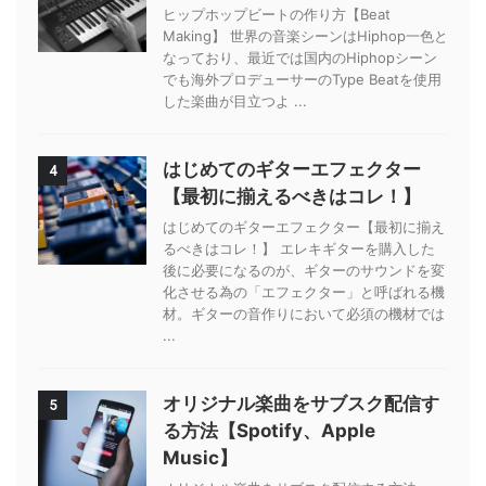
ヒップホップビートの作り方【Beat
Making】 世界の音楽シーンはHiphop一色と
なっており、最近では国内のHiphopシーン
でも海外プロデューサーのType Beatを使用
した楽曲が目立つよ ...
はじめてのギターエフェクター
4
【最初に揃えるべきはコレ！】
はじめてのギターエフェクター【最初に揃え
るべきはコレ！】 エレキギターを購入した
後に必要になるのが、ギターのサウンドを変
化させる為の「エフェクター」と呼ばれる機
材。ギターの音作りにおいて必須の機材では
...
オリジナル楽曲をサブスク配信す
5
る方法【Spotify、Apple
Music】