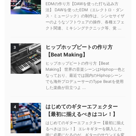
EDMの作り方【DAWを使った打ち込み方
法】 DAWを使ったEDM（エレクトロ・ダン
ス・ミュージック）の制作は、シンセサイザ
ーのようなソフトウェアの操作、各種エフェ
クト関連、ミキシングテクニック等、覚 ...
ヒップホップビートの作り方
3
【Beat Making】
ヒップホップビートの作り方【Beat
Making】 世界の音楽シーンはHiphop一色と
なっており、最近では国内のHiphopシーン
でも海外プロデューサーのType Beatを使用
した楽曲が目立つよ ...
はじめてのギターエフェクター
4
【最初に揃えるべきはコレ！】
はじめてのギターエフェクター【最初に揃え
るべきはコレ！】 エレキギターを購入した
後に必要になるのが、ギターのサウンドを変