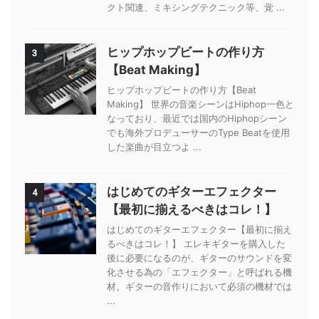
クト関連、ミキシングテクニック等、覚 ...
ヒップホップビートの作り方
3
【Beat Making】
ヒップホップビートの作り方【Beat
Making】 世界の音楽シーンはHiphop一色と
なっており、最近では国内のHiphopシーン
でも海外プロデューサーのType Beatを使用
した楽曲が目立つよ ...
はじめてのギターエフェクター
4
【最初に揃えるべきはコレ！】
はじめてのギターエフェクター【最初に揃え
るべきはコレ！】 エレキギターを購入した
後に必要になるのが、ギターのサウンドを変
化させる為の「エフェクター」と呼ばれる機
材。ギターの音作りにおいて必須の機材では
...