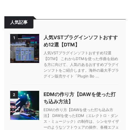
人気記事
人気VSTプラグインソフトおすす
1
め12選【DTM】
人気VSTプラグインソフトおすすめ12選
【DTM】 これからDTMを使った作曲を始め
る方に向けて、人気のあるおすすめプラグイ
ンソフトをご紹介します。海外の最大手プラ
グイン販売サイト「Plugin Bo ...
EDMの作り方【DAWを使った打
2
ち込み方法】
EDMの作り方【DAWを使った打ち込み方
法】 DAWを使ったEDM（エレクトロ・ダン
ス・ミュージック）の制作は、シンセサイザ
ーのようなソフトウェアの操作、各種エフェ