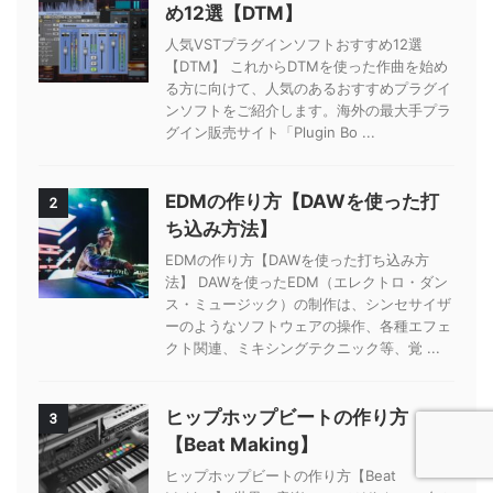
め12選【DTM】
人気VSTプラグインソフトおすすめ12選
【DTM】 これからDTMを使った作曲を始め
る方に向けて、人気のあるおすすめプラグイ
ンソフトをご紹介します。海外の最大手プラ
グイン販売サイト「Plugin Bo ...
EDMの作り方【DAWを使った打
2
ち込み方法】
EDMの作り方【DAWを使った打ち込み方
法】 DAWを使ったEDM（エレクトロ・ダン
ス・ミュージック）の制作は、シンセサイザ
ーのようなソフトウェアの操作、各種エフェ
クト関連、ミキシングテクニック等、覚 ...
ヒップホップビートの作り方
3
【Beat Making】
ヒップホップビートの作り方【Beat