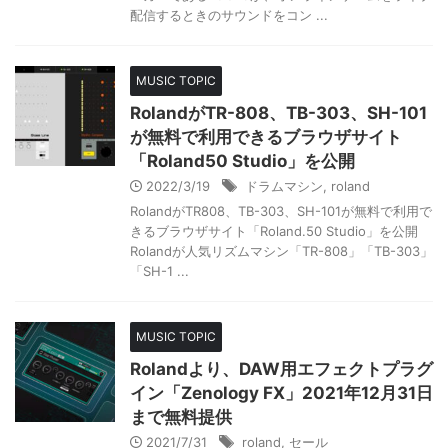
配信するときのサウンドをコン ...
MUSIC TOPIC
RolandがTR-808、TB-303、SH-101
が無料で利用できるブラウザサイト
「Roland50 Studio」を公開
2022/3/19
ドラムマシン
,
roland
RolandがTR808、TB-303、SH-101が無料で利用で
きるブラウザサイト「Roland.50 Studio」を公開
Rolandが人気リズムマシン「TR-808」「TB-303」
「SH-1 ...
MUSIC TOPIC
Rolandより、DAW用エフェクトプラグ
イン「Zenology FX」2021年12月31日
まで無料提供
2021/7/31
roland
,
セール