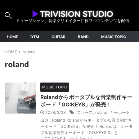
ミュージシャン、音楽クリエイターに役立つコンテンツを配信
HOME
DTM
GUITAR
BAND
MUSIC TOPIC
HOME
>
roland
roland
MUSIC TOPIC
Rolandからポータブルな音楽制作キー
ボード「GO:KEYS」が発売！
2024/3/28
ニュース
,
roland
,
キーボード
出典 : Roland Rolandからポータブルな音楽制作キ
ーボード「GO:KEYS」が発売！ Rolandは、ポータ
ブル音楽制作キーボード「GO:KEYS 3」と
「GO:KEYS 5」のリリースを ...