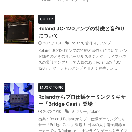
GUITAR
Roland JC-120アンプの特徴と音作り
について
2023/1/31
roland
,
音作り
,
アンプ
Roland JC-120アンプの特徴と音作りについて バン
ド練習のときのリハーサルスタジオや、ライブハウ
スの常設アンプとして人気のあるRolandの「JC-
120」。マーシャルアンプと並んで定番アン ...
MUSIC TOPIC
Rolandからプロ仕様ゲーミングミキサ
ー「Bridge Cast」登場！
2023/1/10
ミキサー
,
roland
出典 : Roland Rolandからプロ仕様ゲーミングミキ
サー「Bridge Cast」登場！ 日本の大手電子楽器メ
ーカーであるRolandが、オンラインゲームをライブ