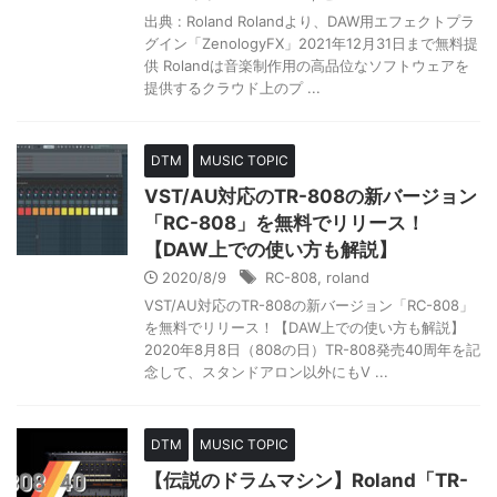
出典 : Roland Rolandより、DAW用エフェクトプラ
グイン「ZenologyFX」2021年12月31日まで無料提
供 Rolandは音楽制作用の高品位なソフトウェアを
提供するクラウド上のプ ...
DTM
MUSIC TOPIC
VST/AU対応のTR-808の新バージョン
「RC-808」を無料でリリース！
【DAW上での使い方も解説】
2020/8/9
RC-808
,
roland
VST/AU対応のTR-808の新バージョン「RC-808」
を無料でリリース！【DAW上での使い方も解説】
2020年8月8日（808の日）TR-808発売40周年を記
念して、スタンドアロン以外にもV ...
DTM
MUSIC TOPIC
【伝説のドラムマシン】Roland「TR-