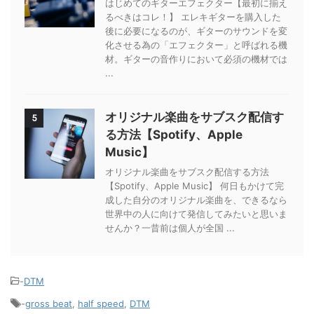
はじめてのギターエフェクター【最初に揃え
るべきはコレ！】 エレキギターを購入した
後に必要になるのが、ギターのサウンドを変
化させる為の「エフェクター」と呼ばれる機
材。ギターの音作りにおいて必須の機材では
...
オリジナル楽曲をサブスク配信す
5
る方法【Spotify、Apple
Music】
オリジナル楽曲をサブスク配信する方法
【Spotify、Apple Music】 何日もかけて完
成した自分のオリジナル楽曲を、できるなら
世界中の人に向けて発信してみたいと思いま
せんか？一昔前は個人が全国 ...
-
DTM
-
gross beat
,
half speed
,
DTM