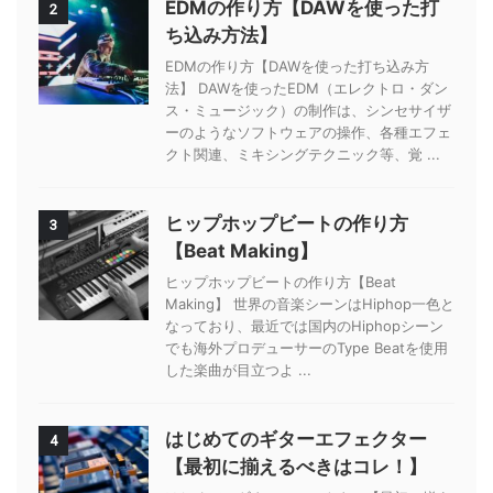
EDMの作り方【DAWを使った打
2
ち込み方法】
EDMの作り方【DAWを使った打ち込み方
法】 DAWを使ったEDM（エレクトロ・ダン
ス・ミュージック）の制作は、シンセサイザ
ーのようなソフトウェアの操作、各種エフェ
クト関連、ミキシングテクニック等、覚 ...
ヒップホップビートの作り方
3
【Beat Making】
ヒップホップビートの作り方【Beat
Making】 世界の音楽シーンはHiphop一色と
なっており、最近では国内のHiphopシーン
でも海外プロデューサーのType Beatを使用
した楽曲が目立つよ ...
はじめてのギターエフェクター
4
【最初に揃えるべきはコレ！】