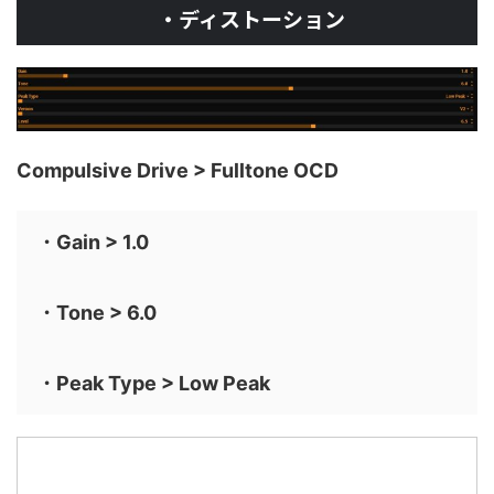
・ディストーション
Compulsive Drive > Fulltone OCD
・Gain > 1.0
・Tone > 6.0
・Peak Type > Low Peak