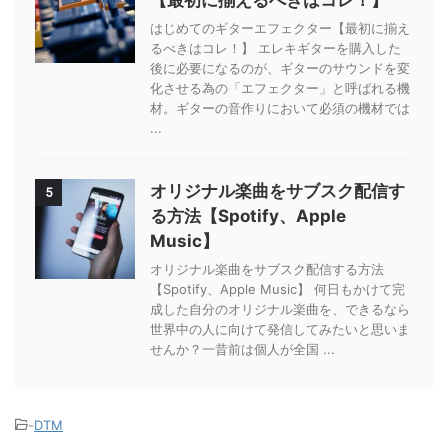
はじめてのギターエフェクター【最初に揃え
るべきはコレ！】 エレキギターを購入した
後に必要になるのが、ギターのサウンドを変
化させる為の「エフェクター」と呼ばれる機
材。ギターの音作りにおいて必須の機材では
...
オリジナル楽曲をサブスク配信す
5
る方法【Spotify、Apple
Music】
オリジナル楽曲をサブスク配信する方法
【Spotify、Apple Music】 何日もかけて完
成した自分のオリジナル楽曲を、できるなら
世界中の人に向けて発信してみたいと思いま
せんか？一昔前は個人が全国 ...
-
DTM