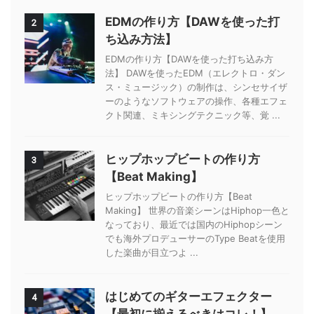
EDMの作り方【DAWを使った打
2
ち込み方法】
EDMの作り方【DAWを使った打ち込み方
法】 DAWを使ったEDM（エレクトロ・ダン
ス・ミュージック）の制作は、シンセサイザ
ーのようなソフトウェアの操作、各種エフェ
クト関連、ミキシングテクニック等、覚 ...
ヒップホップビートの作り方
3
【Beat Making】
ヒップホップビートの作り方【Beat
Making】 世界の音楽シーンはHiphop一色と
なっており、最近では国内のHiphopシーン
でも海外プロデューサーのType Beatを使用
した楽曲が目立つよ ...
はじめてのギターエフェクター
4
【最初に揃えるべきはコレ！】