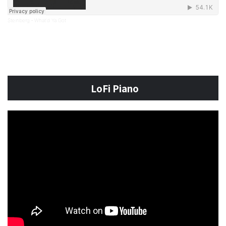
Steinberg
What'd Ya Got
·
LoFi Piano