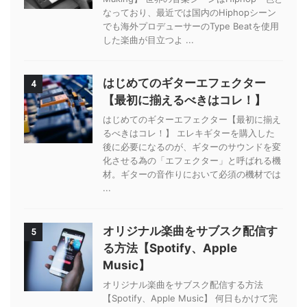
なっており、最近では国内のHiphopシーン
でも海外プロデューサーのType Beatを使用
した楽曲が目立つよ ...
はじめてのギターエフェクター
4
【最初に揃えるべきはコレ！】
はじめてのギターエフェクター【最初に揃え
るべきはコレ！】 エレキギターを購入した
後に必要になるのが、ギターのサウンドを変
化させる為の「エフェクター」と呼ばれる機
材。ギターの音作りにおいて必須の機材では
...
オリジナル楽曲をサブスク配信す
5
る方法【Spotify、Apple
Music】
オリジナル楽曲をサブスク配信する方法
【Spotify、Apple Music】 何日もかけて完