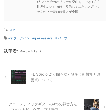
成した自分のオリジナル楽曲を、できるなら
世界中の人に向けて発信してみたいと思いま
せんか？一昔前は個人が全国 ...
-
DTM
-
vstプラグイン
,
supermassive
,
リバーブ
執筆者:
Makoto Fukami
FL Studio 21が間もなく登場！新機能と改
善点について
アコースティックギターの4つの録音方法
| マイク＆ピックアップの設置