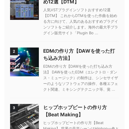
め12選【DTM】
人気VSTプラグインソフトおすすめ12選
【DTM】 これからDTMを使った作曲を始め
る方に向けて、人気のあるおすすめプラグイ
ンソフトをご紹介します。海外の最大手プラ
グイン販売サイト「Plugin Bo ...
EDMの作り方【DAWを使った打
2
ち込み方法】
EDMの作り方【DAWを使った打ち込み方
法】 DAWを使ったEDM（エレクトロ・ダン
ス・ミュージック）の制作は、シンセサイザ
ーのようなソフトウェアの操作、各種エフェ
クト関連、ミキシングテクニック等、覚 ...
ヒップホップビートの作り方
3
【Beat Making】
ヒップホップビートの作り方【Beat
Making】 世界の音楽シーンはHiphop一色と