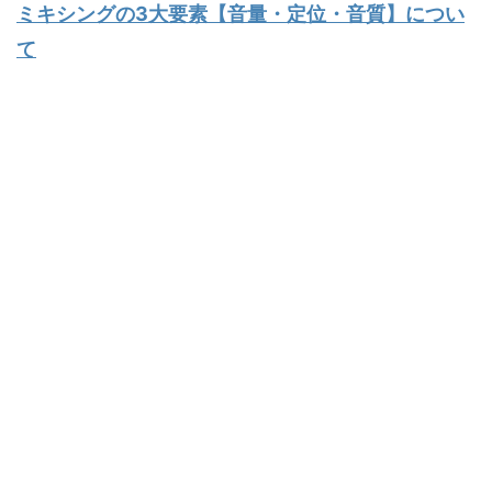
ミキシングの3大要素【音量・定位・音質】につい
て