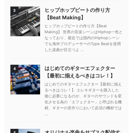
ヒップホップビートの作り方
3
【Beat Making】
ヒップホップビートの作り方【Beat
Making】 世界の音楽シーンはHiphop一色と
なっており、最近では国内のHiphopシーン
でも海外プロデューサーのType Beatを使用
した楽曲が目立つよ ...
はじめてのギターエフェクター
4
【最初に揃えるべきはコレ！】
はじめてのギターエフェクター【最初に揃え
るべきはコレ！】 エレキギターを購入した
後に必要になるのが、ギターのサウンドを変
化させる為の「エフェクター」と呼ばれる機
材。ギターの音作りにおいて必須の機材では
...
オリジナル楽曲をサブスク配信す
5