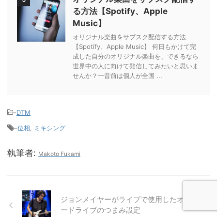
る方法【Spotify、Apple
Music】
オリジナル楽曲をサブスク配信する方法
【Spotify、Apple Music】 何日もかけて完
成した自分のオリジナル楽曲を、できるなら
世界中の人に向けて発信してみたいと思いま
せんか？一昔前は個人が全国 ...
-
DTM
-
位相
,
ミキシング
執筆者:
Makoto Fukami
ジョンメイヤーがライブで使用したオーバ
ードライブのつまみ設定