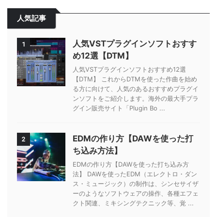
人気記事
人気VSTプラグインソフトおすす
1
め12選【DTM】
人気VSTプラグインソフトおすすめ12選
【DTM】 これからDTMを使った作曲を始め
る方に向けて、人気のあるおすすめプラグイ
ンソフトをご紹介します。海外の最大手プラ
グイン販売サイト「Plugin Bo ...
EDMの作り方【DAWを使った打
2
ち込み方法】
EDMの作り方【DAWを使った打ち込み方
法】 DAWを使ったEDM（エレクトロ・ダン
ス・ミュージック）の制作は、シンセサイザ
ーのようなソフトウェアの操作、各種エフェ
クト関連、ミキシングテクニック等、覚 ...