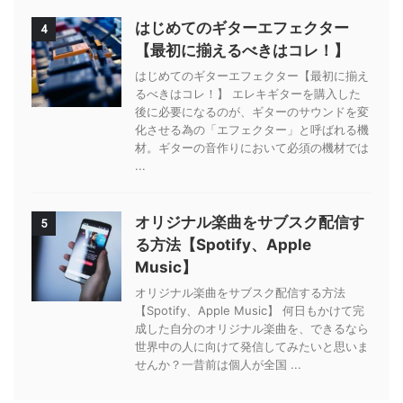
はじめてのギターエフェクター
4
【最初に揃えるべきはコレ！】
はじめてのギターエフェクター【最初に揃え
るべきはコレ！】 エレキギターを購入した
後に必要になるのが、ギターのサウンドを変
化させる為の「エフェクター」と呼ばれる機
材。ギターの音作りにおいて必須の機材では
...
オリジナル楽曲をサブスク配信す
5
る方法【Spotify、Apple
Music】
オリジナル楽曲をサブスク配信する方法
【Spotify、Apple Music】 何日もかけて完
成した自分のオリジナル楽曲を、できるなら
世界中の人に向けて発信してみたいと思いま
せんか？一昔前は個人が全国 ...