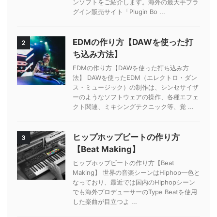
ンソフトをご紹介します。海外の最大手プラ
グイン販売サイト「Plugin Bo ...
EDMの作り方【DAWを使った打
2
ち込み方法】
EDMの作り方【DAWを使った打ち込み方
法】 DAWを使ったEDM（エレクトロ・ダン
ス・ミュージック）の制作は、シンセサイザ
ーのようなソフトウェアの操作、各種エフェ
クト関連、ミキシングテクニック等、覚 ...
ヒップホップビートの作り方
3
【Beat Making】
ヒップホップビートの作り方【Beat
Making】 世界の音楽シーンはHiphop一色と
なっており、最近では国内のHiphopシーン
でも海外プロデューサーのType Beatを使用
した楽曲が目立つよ ...