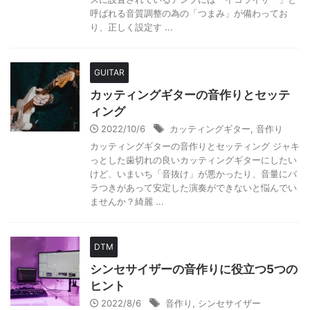
呼ばれる音質調整の為の「つまみ」が備わってお
り、正しく設定す ...
GUITAR
カッティングギターの音作りとセッテ
ィング
2022/10/6
カッティングギター
,
音作り
カッティングギターの音作りとセッティング ジャキ
っとした歯切れの良いカッティングギターにしたい
けど、いまいち「音抜け」が悪かったり、音量にバ
ラつきがあって安定した演奏ができないと悩んでい
ませんか？綺麗 ...
DTM
シンセサイザーの音作りに役立つ5つの
ヒント
2022/8/6
音作り
,
シンセサイザー