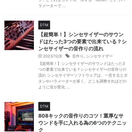
ラメーターで ...
DTM
【超簡単！】シンセサイザーのサウン
ドはたった3つの要素で出来ている？シ
ンセサイザーの音作りの流れ
2023/12/8
音作り
,
シンセサイザー
【超簡単！】シンセサイザーのサウンドはたった3
つの要素で出来ている？シンセサイザーの音作りの
流れ シンセサイザーソフトウェアは、一見するとボ
タンやパラメーターが多く、どこを調整すればどの
ように音が変化 ...
DTM
808キックの音作りのコツ！重厚なサ
ウンドを手に入れる為の6つのテクニッ
ク