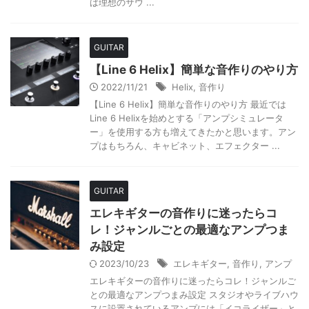
ば理想のサウ ...
GUITAR
【Line 6 Helix】簡単な音作りのやり方
2022/11/21
Helix
,
音作り
【Line 6 Helix】簡単な音作りのやり方 最近では
Line 6 Helixを始めとする「アンプシミュレータ
ー」を使用する方も増えてきたかと思います。アン
プはもちろん、キャビネット、エフェクター ...
GUITAR
エレキギターの音作りに迷ったらコ
レ！ジャンルごとの最適なアンプつま
み設定
2023/10/23
エレキギター
,
音作り
,
アンプ
エレキギターの音作りに迷ったらコレ！ジャンルご
との最適なアンプつまみ設定 スタジオやライブハウ
スに設置されているアンプには「イコライザー」と