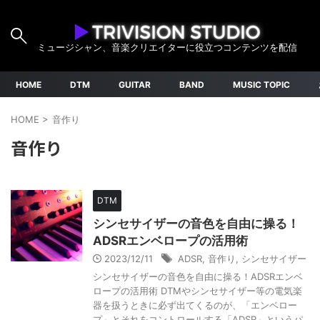
ミュージシャン、音楽クリエイターに役立つコンテンツを配信
HOME
DTM
GUITAR
BAND
MUSIC TOPIC
HOME
>
音作り
音作り
DTM
シンセサイザーの音色を自由に操る！
ADSRエンベロープの活用術
2023/12/11
ADSR
,
音作り
,
シンセサイザー
シンセサイザーの音色を自由に操る！ADSRエンベ
ロープの活用術 DTMやシンセサイザー等の電気楽
器を扱うときに必ず出てくるのが、「エンベロー
プ」とそれをコントロールする「ADSR」というパ