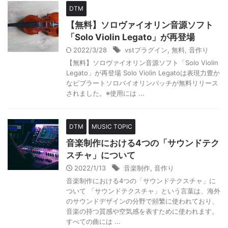
DTM
【無料】ソロヴァイオリン音源ソフト
「Solo Violin Legato」が再登場
2022/3/28
vstプラグイン
,
無料
,
音作り
【無料】ソロヴァイオリン音源ソフト「Solo Violin
Legato」が再登場 Solo Violin Legatoは表現力豊か
なビブラートソロバイオリンパッチが無料リリース
されました。※使用には ...
DTM
MUSIC TOPIC
音楽制作における4つの「サウンドテク
スチャ」について
2022/1/13
音楽制作
,
音作り
音楽制作における4つの「サウンドテクスチャ」に
ついて 「サウンドテクスチャ」という言葉は、海外
のサウンドデザインの分野で頻繁に使われており、
音楽の持つ質感や空気感を表すために使われます。
すべての曲には ...