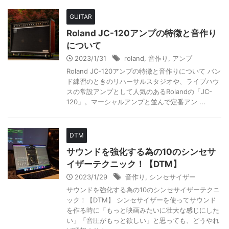
GUITAR
Roland JC-120アンプの特徴と音作り
について
2023/1/31
roland
,
音作り
,
アンプ
Roland JC-120アンプの特徴と音作りについて バン
ド練習のときのリハーサルスタジオや、ライブハウ
スの常設アンプとして人気のあるRolandの「JC-
120」。マーシャルアンプと並んで定番アン ...
DTM
サウンドを強化する為の10のシンセサ
イザーテクニック！【DTM】
2023/1/29
音作り
,
シンセサイザー
サウンドを強化する為の10のシンセサイザーテクニ
ック！【DTM】 シンセサイザーを使ってサウンド
を作る時に「もっと映画みたいに壮大な感じにした
い」「音圧がもっと欲しい」と思っても、どうやれ