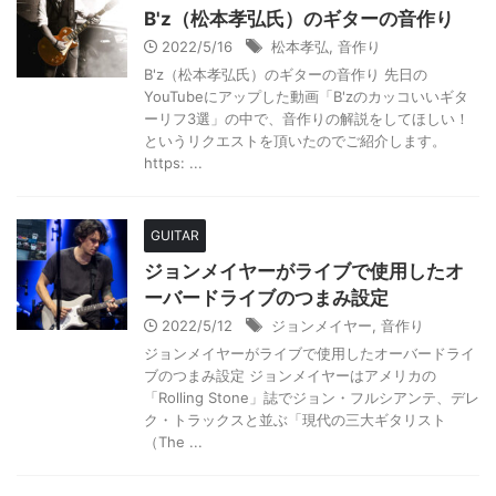
B'z（松本孝弘氏）のギターの音作り
2022/5/16
松本孝弘
,
音作り
B'z（松本孝弘氏）のギターの音作り 先日の
YouTubeにアップした動画「B'zのカッコいいギタ
ーリフ3選」の中で、音作りの解説をしてほしい！
というリクエストを頂いたのでご紹介します。
https: ...
GUITAR
ジョンメイヤーがライブで使用したオ
ーバードライブのつまみ設定
2022/5/12
ジョンメイヤー
,
音作り
ジョンメイヤーがライブで使用したオーバードライ
ブのつまみ設定 ジョンメイヤーはアメリカの
「Rolling Stone」誌でジョン・フルシアンテ、デレ
ク・トラックスと並ぶ「現代の三大ギタリスト
（The ...