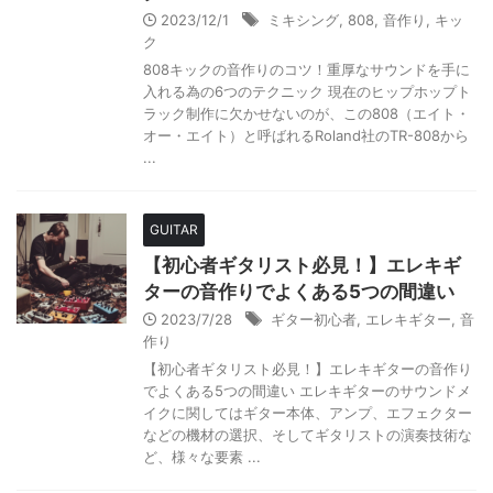
2023/12/1
ミキシング
,
808
,
音作り
,
キッ
ク
808キックの音作りのコツ！重厚なサウンドを手に
入れる為の6つのテクニック 現在のヒップホップト
ラック制作に欠かせないのが、この808（エイト・
オー・エイト）と呼ばれるRoland社のTR-808から
...
GUITAR
【初心者ギタリスト必見！】エレキギ
ターの音作りでよくある5つの間違い
2023/7/28
ギター初心者
,
エレキギター
,
音
作り
【初心者ギタリスト必見！】エレキギターの音作り
でよくある5つの間違い エレキギターのサウンドメ
イクに関してはギター本体、アンプ、エフェクター
などの機材の選択、そしてギタリストの演奏技術な
ど、様々な要素 ...