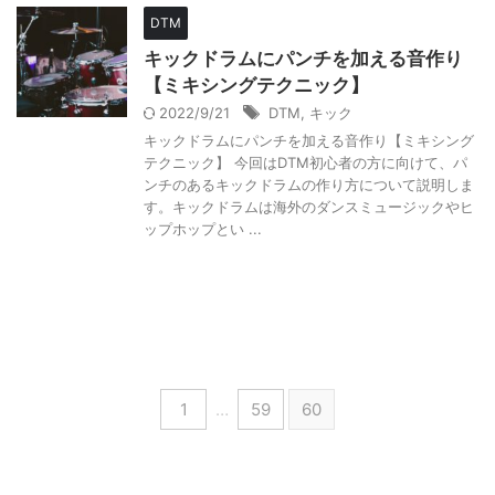
DTM
キックドラムにパンチを加える音作り
【ミキシングテクニック】
2022/9/21
DTM
,
キック
キックドラムにパンチを加える音作り【ミキシング
テクニック】 今回はDTM初心者の方に向けて、パ
ンチのあるキックドラムの作り方について説明しま
す。キックドラムは海外のダンスミュージックやヒ
ップホップとい ...
1
…
59
60