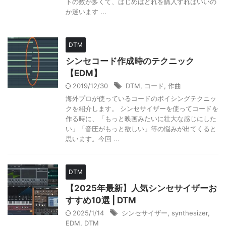
トの数が多くて、はじめはどれを購入すればいいの
か迷います ...
DTM
シンセコード作成時のテクニック
【EDM】
2019/12/30
DTM
,
コード
,
作曲
海外プロが使っているコードのボイシングテクニッ
クを紹介します。 シンセサイザーを使ってコードを
作る時に、「もっと映画みたいに壮大な感じにした
い」「音圧がもっと欲しい」等の悩みが出てくると
思います。今回 ...
DTM
【2025年最新】人気シンセサイザーお
すすめ10選 | DTM
2025/1/14
シンセサイザー
,
synthesizer
,
EDM
,
DTM