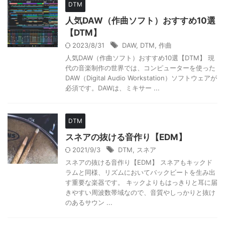
DTM
人気DAW（作曲ソフト）おすすめ10選
【DTM】
2023/8/31
DAW
,
DTM
,
作曲
人気DAW（作曲ソフト）おすすめ10選【DTM】 現
代の音楽制作の世界では、コンピューターを使った
DAW（Digital Audio Workstation）ソフトウェアが
必須です。DAWは、ミキサー ...
DTM
スネアの抜ける音作り【EDM】
2021/9/3
DTM
,
スネア
スネアの抜ける音作り【EDM】 スネアもキックド
ラムと同様、リズムにおいてバックビートを生み出
す重要な楽器です。 キックよりもはっきりと耳に届
きやすい周波数帯域なので、音質やしっかりと抜け
のあるサウン ...