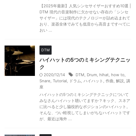
【2025年最新】人気シンセサイザーおすすめ10選 |
DTM 現代の音楽制作に欠かせない存在の「シンセ
サイザー」には現代のテクノロジーが詰め込まれて
おり、楽器全体でみても低音から高音まですべてに
おい ...
DTM
ハイハットの5つのミキシングテクニッ
ク
2020/12/14
DTM
,
Drum
,
hihat
,
how to
,
Snare
,
Tutorial
,
ドラム
,
ハイハット
,
作曲
,
解説
,
講
座
ハイハットの5つのミキシングテクニックについて
みなさんハイハット聴いてますか？キック、スネア
に比べると少し脇役的なポジションのハイハット。
そんな、つい軽視してしまいがちなハイハットです
が、最近は海外 ...