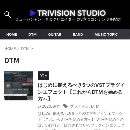
ミュージシャン、音楽クリエイターに役立つコンテンツを配信
HOME
DTM
GUITAR
BAND
MUSIC TOPIC
HOME
>
DTM
>
DTM
DTM
はじめに揃えるべき5つのVSTプラグイ
ンエフェクト【これからDTMを始める
方へ】
2020/9/11
プラグイン
,
DTM
はじめに揃えるべき5つのVSTプラグインエフェク
ト【これからDTMを始める方へ】 DTMを始めたの
はいいけれど、販売されているプラグインエフェク