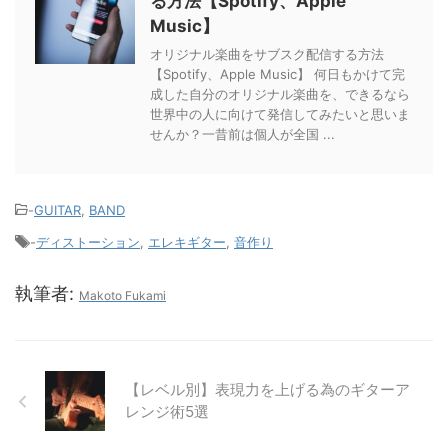
る方法【Spotify、Apple
Music】
オリジナル楽曲をサブスク配信する方法
【Spotify、Apple Music】 何日もかけて完
成した自分のオリジナル楽曲を、できるなら
世界中の人に向けて発信してみたいと思いま
せんか？一昔前は個人が全国 ...
-
GUITAR
,
BAND
-
ディストーション
,
エレキギター
,
音作り
執筆者:
Makoto Fukami
【レベル別】表現力を上げる為のギターア
レンジ術5選