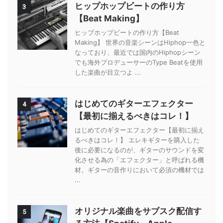
ヒップホップビートの作り方
3
【Beat Making】
ヒップホップビートの作り方【Beat
Making】 世界の音楽シーンはHiphop一色と
なっており、最近では国内のHiphopシーン
でも海外プロデューサーのType Beatを使用
した楽曲が目立つよ ...
はじめてのギターエフェクター
4
【最初に揃えるべきはコレ！】
はじめてのギターエフェクター【最初に揃え
るべきはコレ！】 エレキギターを購入した
後に必要になるのが、ギターのサウンドを変
化させる為の「エフェクター」と呼ばれる機
材。ギターの音作りにおいて必須の機材では
...
オリジナル楽曲をサブスク配信す
5