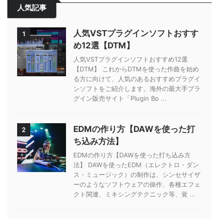
人気記事
人気VSTプラグインソフトおすす
1
め12選【DTM】
人気VSTプラグインソフトおすすめ12選
【DTM】 これからDTMを使った作曲を始め
る方に向けて、人気のあるおすすめプラグイ
ンソフトをご紹介します。海外の最大手プラ
グイン販売サイト「Plugin Bo ...
EDMの作り方【DAWを使った打
2
ち込み方法】
EDMの作り方【DAWを使った打ち込み方
法】 DAWを使ったEDM（エレクトロ・ダン
ス・ミュージック）の制作は、シンセサイザ
ーのようなソフトウェアの操作、各種エフェ
クト関連、ミキシングテクニック等、覚 ...