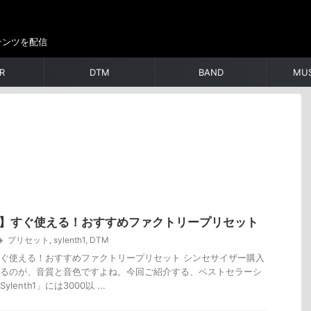
テンツを配信
R
DTM
BAND
MUS
th1】すぐ使える！おすすめファクトリープリセット
プリセット
,
sylenth1
,
DTM
h1】すぐ使える！おすすめファクトリープリセット シンセサイザー購入
るのが、音質と音色ですよね。今回ご紹介する、ベストセラーシ
enth1」には3000以 ...