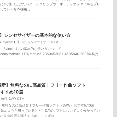
dio」自分で作り上げたパターンクリップや、オーディオファイルをプレ
ていく形を採用し ...
th1】シンセサイザーの基本的な使い方
sylenth1
,
使い方
,
シンセサイザー
,
DTM
Sylenth1」の基本的な使い方について
ter.com/makoto_LTH/status/1235065308114595840 2007年発売
年最新】無料なのに高品質！フリー作曲ソフト
すすめ10選
無料
,
DAW
,
DTM
新】無料なのに高品質！フリー作曲ソフト（DAW）おすすめ10選
ら始めようと思っているけど、DAWソフトについてよく分かってい
なり有料版を購入する前に、まずは ...