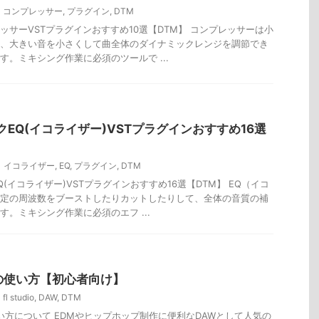
コンプレッサー
,
プラグイン
,
DTM
ッサーVSTプラグインおすすめ10選【DTM】 コンプレッサーは小
、大きい音を小さくして曲全体のダイナミックレンジを調節でき
す。ミキシング作業に必須のツールで ...
EQ(イコライザー)VSTプラグインおすすめ16選
イコライザー
,
EQ
,
プラグイン
,
DTM
(イコライザー)VSTプラグインおすすめ16選【DTM】 EQ（イコ
定の周波数をブーストしたりカットしたりして、全体の音質の補
す。ミキシング作業に必須のエフ ...
dioの使い方【初心者向け】
fl studio
,
DAW
,
DTM
oの使い方について EDMやヒップホップ制作に便利なDAWとして人気の