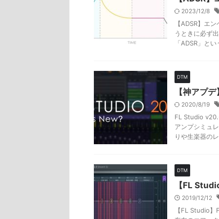
2023/12/8
【ADSR】エ
うときに必ず出
「ADSR」とい
DTM
【神アプデ】F
2020/8/19
FL Studio
アンプシミュレ
りや生楽器のレコ
DTM
【FL Studi
2019/12/12
【FL Studio