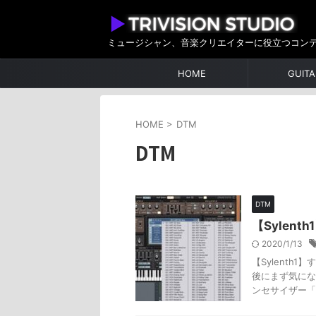
ミュージシャン、音楽クリエイターに役立つコン
HOME
GUITA
HOME
>
DTM
DTM
DTM
【Sylen
2020/1/13
【Sylent
後にまず気にな
ンセサイザー「Syl