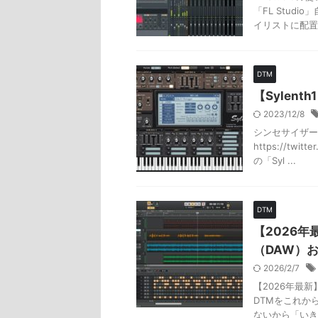
「FL Stu
イリストに配置し
DTM
【Sylen
2023/12/8
シンセサイザー「
https://twit
の「Syl ...
DTM
【2026
（DAW）お
2026/2/7
【2026年最
DTMをこれか
ないから「いき