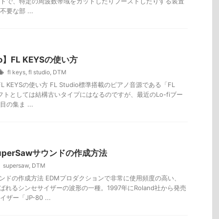
トで、特定の周波数帯域をカットしたりブーストしたりする装置
要な部 ...
io】FL KEYSの使い方
fl keys
,
fl studio
,
DTM
o】FL KEYSの使い方 FL Studio標準搭載のピアノ音源である「FL
ソフトとしては結構古いタイプにはなるのですが、最近のLo-fiブー
の集ま ...
uperSawサウンドの作成方法
supersaw
,
DTM
wサウンドの作成方法 EDMプロダクションで非常に使用頻度の高い、
と呼ばれるシンセサイザーの波形の一種。1997年にRoland社から発売
ー「JP-80 ...