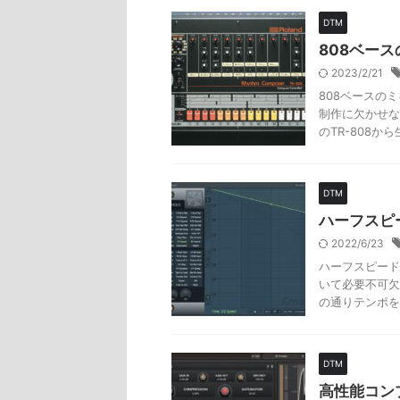
DTM
808ベース
2023/2/21
808ベースのミ
制作に欠かせな
のTR-808から
DTM
ハーフスピー
2022/6/23
ハーフスピードエ
いて必要不可欠
の通りテンポを
DTM
高性能コン