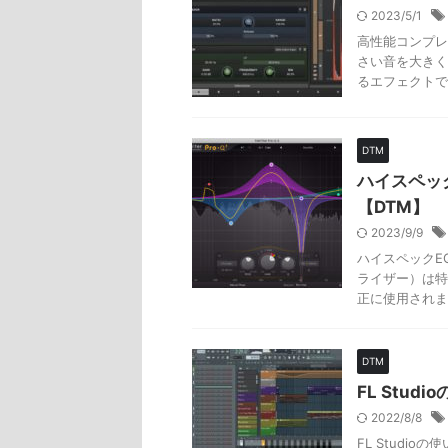
2023/5/1
高性能コンプレ
さい音を大きく
るエフェクトで
DTM
ハイスペック
【DTM】
2023/9/9
ハイスペックEQ
ライザー）は特
正に使用されま
DTM
FL Stu
2022/8/8
FL Studi