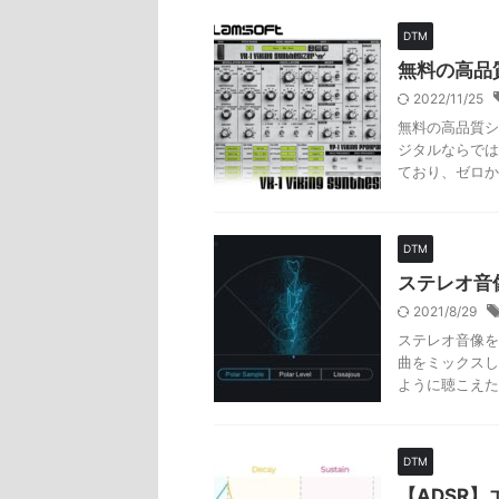
DTM
無料の高品
2022/11/25
無料の高品質シ
ジタルならでは
ており、ゼロか
DTM
ステレオ音
2021/8/29
ステレオ音像を
曲をミックスし
ように聴こえた
DTM
【ADSR