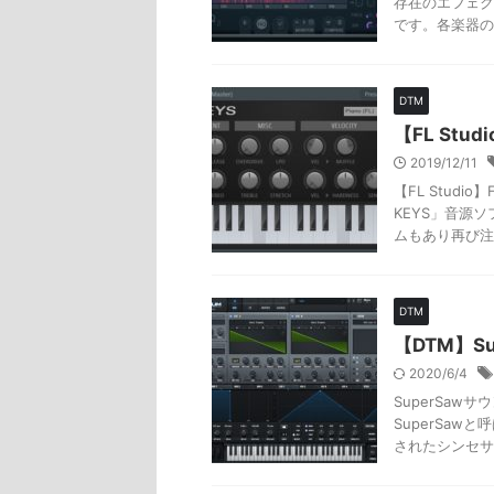
存在のエフェク
です。各楽器の不
DTM
【FL Stud
2019/12/11
【FL Studi
KEYS」音源
ムもあり再び注目
DTM
【DTM】S
2020/6/4
SuperSa
SuperSaw
されたシンセサイザ